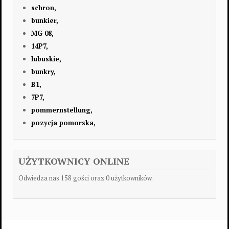
schron,
bunkier,
MG 08,
14P7,
lubuskie,
bunkry,
B1,
7P7,
pommernstellung,
pozycja pomorska,
UŻYTKOWNICY ONLINE
Odwiedza nas 158 gości oraz 0 użytkowników.