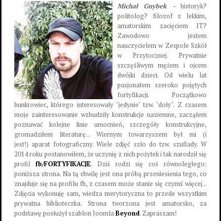
Michał Gnybek -
historyk?
politolog? filozof z lekkim,
amatorskim zacięciem IT?
Zawodowo jestem
nauczycielem w Zespole Szkół
w Przytocznej. Prywatnie
szczęśliwym mężem i ojcem
dwójki dzieci. Od wielu lat
pasjonatem szeroko pojętych
fortyfikacji. Początkowo
bunkrowiec, którego interesowały "jedynie" tzw. "doły". Z czasem
moje zainteresowanie wzbudziły konstrukcje naziemne, zacząłem
poznawać kolejne linie umocnień, szczegóły konstrukcyjne,
gromadziłem literaturę... Wiernym towarzyszem był mi (i
jest!) aparat fotograficzny. Wiele zdjęć szło do tzw. szuflady. W
2014 roku postanowiłem, że uczynię z nich pożytek i tak narodził się
profil
fb/FORTYFIKACJE
. Dziś rodzi się coś równoległego:
poniższa strona. Na tą chwilę jest ona próbą przeniesienia tego, co
znajduje się na profilu fb, z czasem może stanie się czymś więcej...
Zdjęcia wykonuję sam, wiedza merytoryczna to przede wszystkim
prywatna biblioteczka. Strona tworzona jest amatorsko, za
podstawę posłużył szablon Joomla
Beyond
. Zapraszam!