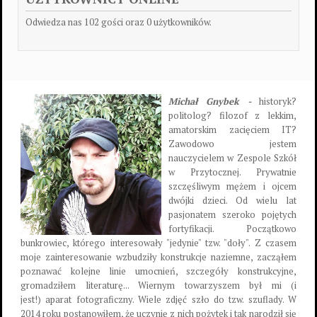
Odwiedza nas 102 gości oraz 0 użytkowników.
Michał Gnybek -
historyk?
politolog? filozof z lekkim,
amatorskim zacięciem IT?
Zawodowo jestem
nauczycielem w Zespole Szkół
w Przytocznej. Prywatnie
szczęśliwym mężem i ojcem
dwójki dzieci. Od wielu lat
pasjonatem szeroko pojętych
fortyfikacji. Początkowo
bunkrowiec, którego interesowały "jedynie" tzw. "doły". Z czasem
moje zainteresowanie wzbudziły konstrukcje naziemne, zacząłem
poznawać kolejne linie umocnień, szczegóły konstrukcyjne,
gromadziłem literaturę... Wiernym towarzyszem był mi (i
jest!) aparat fotograficzny. Wiele zdjęć szło do tzw. szuflady. W
2014 roku postanowiłem, że uczynię z nich pożytek i tak narodził się