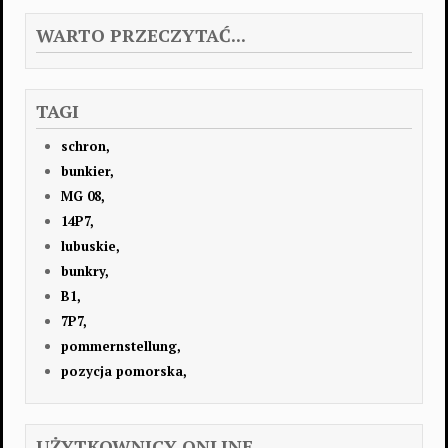
WARTO PRZECZYTAĆ...
TAGI
schron,
bunkier,
MG 08,
14P7,
lubuskie,
bunkry,
B1,
7P7,
pommernstellung,
pozycja pomorska,
UŻYTKOWNICY ONLINE