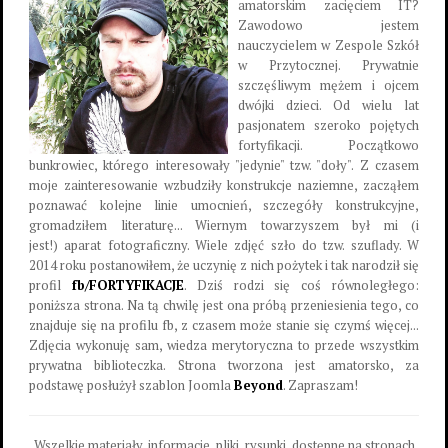
amatorskim zacięciem IT?
Zawodowo jestem
nauczycielem w Zespole Szkół
w Przytocznej. Prywatnie
szczęśliwym mężem i ojcem
dwójki dzieci. Od wielu lat
pasjonatem szeroko pojętych
fortyfikacji. Początkowo
bunkrowiec, którego interesowały "jedynie" tzw. "doły". Z czasem
moje zainteresowanie wzbudziły konstrukcje naziemne, zacząłem
poznawać kolejne linie umocnień, szczegóły konstrukcyjne,
gromadziłem literaturę... Wiernym towarzyszem był mi (i
jest!) aparat fotograficzny. Wiele zdjęć szło do tzw. szuflady. W
2014 roku postanowiłem, że uczynię z nich pożytek i tak narodził się
profil
fb/FORTYFIKACJE
. Dziś rodzi się coś równoległego:
poniższa strona. Na tą chwilę jest ona próbą przeniesienia tego, co
znajduje się na profilu fb, z czasem może stanie się czymś więcej...
Zdjęcia wykonuję sam, wiedza merytoryczna to przede wszystkim
prywatna biblioteczka. Strona tworzona jest amatorsko, za
podstawę posłużył szablon Joomla
Beyond
. Zapraszam!
Wszelkie materiały, informacje, pliki, rysunki, dostępne na stronach