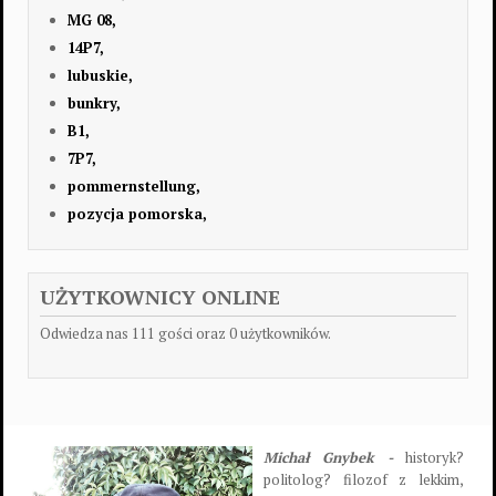
MG 08,
14P7,
lubuskie,
bunkry,
B1,
7P7,
pommernstellung,
pozycja pomorska,
UŻYTKOWNICY ONLINE
Odwiedza nas 111 gości oraz 0 użytkowników.
Michał Gnybek -
historyk?
politolog? filozof z lekkim,