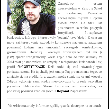
Zawodowo jestem
nauczycielem w Zespole Szkół
w Przytocznej. Prywatnie
szczęśliwym mężem i ojcem
dwójki dzieci. Od wielu lat
pasjonatem szeroko pojętych
fortyfikacji. Początkowo
bunkrowiec, którego interesowały "jedynie" tzw. "doły". Z czasem
moje zainteresowanie wzbudziły konstrukcje naziemne, zacząłem
poznawać kolejne linie umocnień, szczegóły konstrukcyjne,
gromadziłem literaturę... Wiernym towarzyszem był mi (i
jest!) aparat fotograficzny. Wiele zdjęć szło do tzw. szuflady. W
2014 roku postanowiłem, że uczynię z nich pożytek i tak narodził się
profil
fb/FORTYFIKACJE
. Dziś rodzi się coś równoległego:
poniższa strona. Na tą chwilę jest ona próbą przeniesienia tego, co
znajduje się na profilu fb, z czasem może stanie się czymś więcej...
Zdjęcia wykonuję sam, wiedza merytoryczna to przede wszystkim
prywatna biblioteczka. Strona tworzona jest amatorsko, za
podstawę posłużył szablon Joomla
Beyond
. Zapraszam!
Wszelkie materiały, informacje, pliki, rysunki, dostępne na stronach