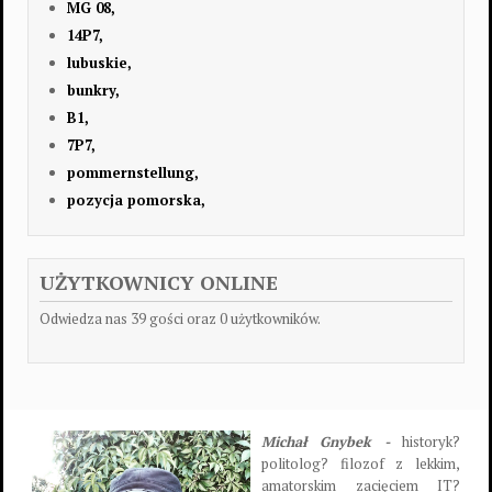
MG 08,
14P7,
lubuskie,
bunkry,
B1,
7P7,
pommernstellung,
pozycja pomorska,
UŻYTKOWNICY ONLINE
Odwiedza nas 39 gości oraz 0 użytkowników.
Michał Gnybek -
historyk?
politolog? filozof z lekkim,
amatorskim zacięciem IT?