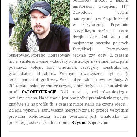
politolog? filozof z lekkim,
amatorskim zacięciem IT?
Zawodowo jestem
nauczycielem w Zespole Szkół
w Przytocznej. Prywatnie
szczęśliwym mężem i ojcem
dwójki dzieci. Od wielu lat
pasjonatem szeroko pojętych
fortyfikacji. Początkowo
bunkrowiec, którego interesowały "jedynie" tzw. "doły". Z czasem
moje zainteresowanie wzbudziły konstrukcje naziemne, zacząłem
poznawać kolejne linie umocnień, szczegóły konstrukcyjne,
gromadziłem literaturę... Wiernym towarzyszem był mi (i
jest!) aparat fotograficzny. Wiele zdjęć szło do tzw. szuflady. W
2014 roku postanowiłem, że uczynię z nich pożytek i tak narodził się
profil
fb/FORTYFIKACJE
. Dziś rodzi się coś równoległego:
poniższa strona. Na tą chwilę jest ona próbą przeniesienia tego, co
znajduje się na profilu fb, z czasem może stanie się czymś więcej...
Zdjęcia wykonuję sam, wiedza merytoryczna to przede wszystkim
prywatna biblioteczka. Strona tworzona jest amatorsko, za
podstawę posłużył szablon Joomla
Beyond
. Zapraszam!