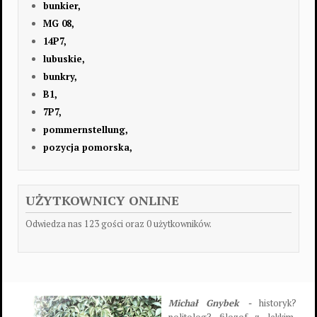
bunkier,
MG 08,
14P7,
lubuskie,
bunkry,
B1,
7P7,
pommernstellung,
pozycja pomorska,
UŻYTKOWNICY ONLINE
Odwiedza nas 123 gości oraz 0 użytkowników.
Michał Gnybek -
historyk?