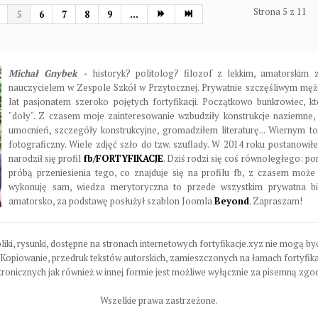
Strona 5 z 11
5
6
7
8
9
...
Michał Gnybek -
historyk? politolog? filozof z lekkim, amatorski
nauczycielem w Zespole Szkół w Przytocznej. Prywatnie szczęśliwym męże
lat pasjonatem szeroko pojętych fortyfikacji. Początkowo bunkrowiec, kt
"doły". Z czasem moje zainteresowanie wzbudziły konstrukcje naziemne,
umocnień, szczegóły konstrukcyjne, gromadziłem literaturę... Wiernym to
fotograficzny. Wiele zdjęć szło do tzw. szuflady. W 2014 roku postanowiłe
narodził się profil
fb/FORTYFIKACJE
. Dziś rodzi się coś równoległego: pon
próbą przeniesienia tego, co znajduje się na profilu fb, z czasem może s
wykonuję sam, wiedza merytoryczna to przede wszystkim prywatna bib
amatorsko, za podstawę posłużył szablon Joomla
Beyond
. Zapraszam!
pliki, rysunki, dostępne na stronach internetowych fortyfikacje.xyz nie mogą 
 Kopiowanie, przedruk tekstów autorskich, zamieszczonych na łamach fortyfika
ronicznych jak również w innej formie jest możliwe wyłącznie za pisemną zgod
Wszelkie prawa zastrzeżone.