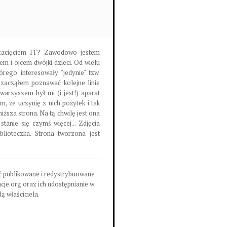
m zacięciem IT? Zawodowo jestem
m i ojcem dwójki dzieci. Od wielu
órego interesowały "jedynie" tzw.
 zacząłem poznawać kolejne linie
warzyszem był mi (i jest!) aparat
m, że uczynię z nich pożytek i tak
iższa strona. Na tą chwilę jest ona
tanie się czymś więcej... Zdjęcia
lioteczka. Strona tworzona jest
być publikowane i redystrybuowane
cje.org oraz ich udostępnianie w
ą właściciela.