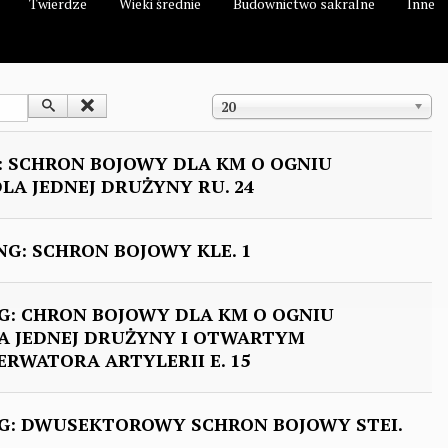
Twierdze
Wieki średnie
Budownictwo sakralne
Inne
Pokaż #
20
 SCHRON BOJOWY DLA KM O OGNIU
LA JEDNEJ DRUŻYNY RU. 24
G: SCHRON BOJOWY KLE. 1
: CHRON BOJOWY DLA KM O OGNIU
A JEDNEJ DRUŻYNY I OTWARTYM
RWATORA ARTYLERII E. 15
: DWUSEKTOROWY SCHRON BOJOWY STEI.