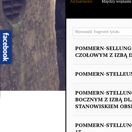
Aktualności
Między wojnami
Wprowadź fragment tytułu
POMMERN-SELLUNG:
CZOŁOWYM Z IZBĄ D
POMMERN-STELLEUN
POMMERN-STELLUNG
BOCZNYM Z IZBĄ DL
STANOWISKIEM OBSE
POMMERN-STELLUNG
13