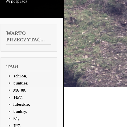
Współpraca
WARTO
PRZECZYTAĆ...
TAGI
schron,
bunkier,
MG 08,
14P7,
lubuskie,
bunkry,
B1,
7P7,