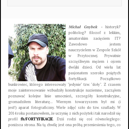
Michał Gnybek -
historyk?
politolog? filozof z lekkim,
amatorskim zacięciem IT?
Zawodowo jestem
nauczycielem w Zespole Szkół
w Przytocznej. Prywatnie
szczęśliwym mężem i ojcem
dwójki dzieci. Od wielu lat
pasjonatem szeroko pojętych
fortyfikacji. Początkowo
bunkrowiec, którego interesowały "jedynie" tzw. "doły". Z czasem
moje zainteresowanie wzbudziły konstrukcje naziemne, zacząłem
poznawać kolejne linie umocnień, szczegóły konstrukcyjne,
gromadziłem literaturę... Wiernym towarzyszem był mi (i
jest!) aparat fotograficzny. Wiele zdjęć szło do tzw. szuflady. W
2014 roku postanowiłem, że uczynię z nich pożytek i tak narodził się
profil
fb/FORTYFIKACJE
. Dziś rodzi się coś równoległego:
poniższa strona. Na tą chwilę jest ona próbą przeniesienia tego, co