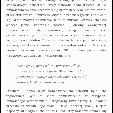
standardowym pancerzem, który stanowiła płyta stalowa 7P7. W
omawianym obiekcie zachowały się prowadnice oraz zasuwa otworu
przeziernikowego. Zamknięcie otworu strzelniczego nie zachowało
się. Mimo małych rozmiarów izba ta musiała również zmieścić
jeszcze jedno stanowisko bojowe - obrony wewnętrznej.
Pomieszczenie miało zapewniony obieg powietrza oraz
przystosowane było do zastosowania pieca. Załoga miała również
do dyspozycji telefon. Z resztą schronu łączyła ją prosta śluza
gazowa, zamykana od wewnątrz drzwiami dwudzielnymi 16P7, a od
zewnątrz drzwiami gazoszczelnymi 19P7. Podobnie jak w strefie
wejściowej i tu odnajdziemy komorę minową.
Izba wypoczynku. Po lewej zniszczona śluza
prowadząca do izby bojowej. W centrum kadru
przejście prowadzące do przedsionka. Po prawej
stanowisko obrony wewnętrznej.
Ostatnim i największym pomieszczeniem schronu była izba
wypoczynku. Było to spore pomieszczenie. W przypadku
omawianego schronu miało nieregularny kształt litery "L" i okalało
przedsionek wzdłuż jego tylnej i lewej bocznej ściany. Miejsce
odpoczynku mogło tu znaleźć aż 15 żołnierzy. Świadczą o tym ślady