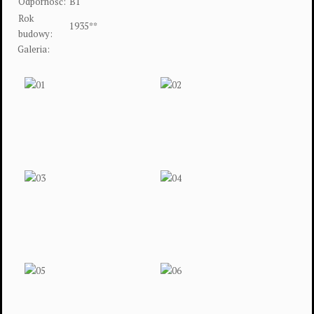
Odporność:
B1
Rok
1935**
budowy:
Galeria: