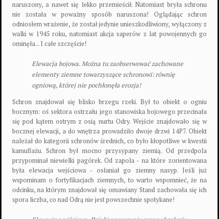
naruszony, a nawet się lekko przemieścił. Natomiast bryła schronu
nie została w poważny sposób naruszona! Oglądając schron
odniosłem wrażenie, że został jedynie unieszkodliwiony, wyłączony z
walki w 1945 roku, natomiast akcja saperów z lat powojennych go
ominęła... I całe szczęście!
Elewacja bojowa. Można tu zaobserwować zachowane
elementy ziemne towarzyszące schronowi: równię
ogniową, której nie pochłonęła erozja!
Schron znajdował się blisko brzegu rzeki. Był to obiekt o ogniu
bocznym: oś sektora ostrzału jego stanowiska bojowego przecinała
się pod kątem ostrym z osią nurtu Odry. Wejście znajdowało się w
bocznej elewacji, a do wnętrza prowadziło dwoje drzwi 14P7. Obiekt
należał do kategorii schronów średnich, co było kłopotliwe w kwestii
kamuflażu. Schron był mocno przysypany ziemią. Od przedpola
przypominał niewielki pagórek. Od zapola - na które zorientowana
była elewacja wejściowa - osłaniał go ziemny nasyp. Jeśli już
wspominam o fortyfikacjach ziemnych, to warto wspomnieć, że na
odcinku, na którym znajdował się omawiany Stand zachowała się ich
spora liczba, co nad Odrą nie jest powszechnie spotykane!