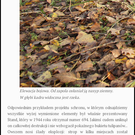
Elewacja bojowa. Od zapola osłaniał ją nasyp ziemny.
W głębi kadru widoczna jest rzeka.
Odpowiednim przykładem projektu schronu, w którym odnajdziemy
wszystkie wyżej wymienione elementy był właśnie prezentowany
Stand, który w 1944 roku otrzymał numer 694. Jakimś cudem uniknął
on całkowitej destrukcji i nie wzbogacił pokaźnego bukietu tulipanów...
Owszem nosi ślady eksplozji: strop w kilku miejscach został