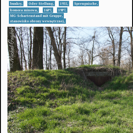
bunkry,
Oder-Stellung,
1935,
Sprengnische,
komora minowa,
16P7,
19P7,
MG-Schartenstand mit Gruppe,
stanowisko obrony wewnętrznej,