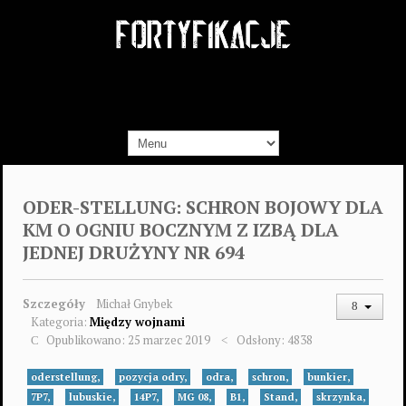
ODER-STELLUNG: SCHRON BOJOWY DLA
KM O OGNIU BOCZNYM Z IZBĄ DLA
JEDNEJ DRUŻYNY NR 694
Szczegóły
Michał Gnybek
Kategoria:
Między wojnami
Opublikowano: 25 marzec 2019
Odsłony: 4838
oderstellung,
pozycja odry,
odra,
schron,
bunkier,
7P7,
lubuskie,
14P7,
MG 08,
B1,
Stand,
skrzynka,