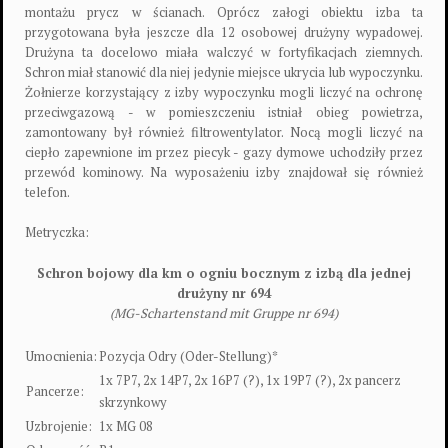
montażu prycz w ścianach. Oprócz załogi obiektu izba ta
przygotowana była jeszcze dla 12 osobowej drużyny wypadowej.
Drużyna ta docelowo miała walczyć w fortyfikacjach ziemnych.
Schron miał stanowić dla niej jedynie miejsce ukrycia lub wypoczynku.
Żołnierze korzystający z izby wypoczynku mogli liczyć na ochronę
przeciwgazową - w pomieszczeniu istniał obieg powietrza,
zamontowany był również filtrowentylator. Nocą mogli liczyć na
ciepło zapewnione im przez piecyk - gazy dymowe uchodziły przez
przewód kominowy. Na wyposażeniu izby znajdował się również
telefon.
Metryczka:
Schron bojowy dla km o ogniu bocznym z izbą dla jednej
drużyny nr 694
(MG-Schartenstand mit Gruppe nr 694)
Umocnienia:
Pozycja Odry (Oder-Stellung)*
1x 7P7, 2x 14P7, 2x 16P7 (?), 1x 19P7 (?), 2x pancerz
Pancerze:
skrzynkowy
Uzbrojenie:
1x MG 08