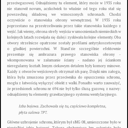
przeciwgazowej. Odnajdziemy tu element, który może w 1935 roku
nie stanowił novum, aczkolwiek to właśnie od tego roku stał się
powszechną składową we wznoszonych schronach. Chodzi
oczywiście o stanowiska obrony wewnętrznej. W 1935 roku
poprzestano na przestrzeliwaniu przez takie stanowiska każdego z
wejść. Jak wiemy, obrona strefy wejścia w umocnieniach niemieckich w
kolejnych latach rozwijała się dalej i zyskiwała kolejne elementy. Oba
otwory strzelnicze opatrzone zostały profilami antyrykoszetowymi
o gładkiej powierzchni. W Stand'zie szczególnie efektownie
prezentuje się ambrazura prawego stanowiska obrony -
wkomponowana w załamanie ściany - nadano jej ściankom
nieregularny kształt. Innym ciekawym detalem były komory minowe.
Każdy z otworów wejściowych otrzymał ich parę. Dzięki nim załoga,
która była zmuszona przez przeciwnika do opuszczenia schronu,
mogła z łatwością wyłączyć obiekt z walki. Ponadto warto zauważyć,
że przedsionek schronu nr 694 nie był tylko śluzą gazową z nazwy:
odnajdziemy tu elementy grawitacyjnego systemu wentylacyjnego.
Izba bojowa. Zachowała się tu, częściowo kompletna,
płyta salowa 7P7.
Główne uzbrojenie schronu, którym był sMG 08, umieszczone było w
niewielkiej izbie bojowej. Załoga obsługująca km osłonięta była