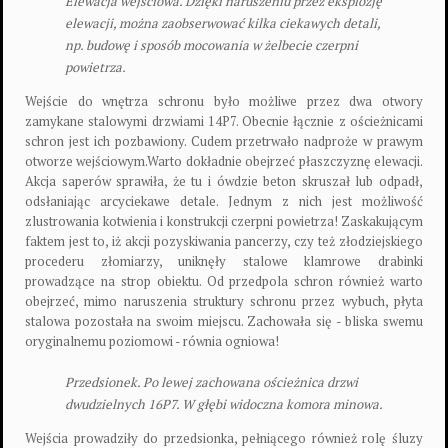
Elewacja wejściowa. Dzięki naruszeniu przez eksplozję
elewacji, można zaobserwować kilka ciekawych detali,
np. budowę i sposób mocowania w żelbecie czerpni
powietrza.
Wejście do wnętrza schronu było możliwe przez dwa otwory
zamykane stalowymi drzwiami 14P7. Obecnie łącznie z ościeżnicami
schron jest ich pozbawiony. Cudem przetrwało nadproże w prawym
otworze wejściowym.Warto dokładnie obejrzeć płaszczyznę elewacji.
Akcja saperów sprawiła, że tu i ówdzie beton skruszał lub odpadł,
odsłaniając arcyciekawe detale. Jednym z nich jest możliwość
zlustrowania kotwienia i konstrukcji czerpni powietrza! Zaskakującym
faktem jest to, iż akcji pozyskiwania pancerzy, czy też złodziejskiego
procederu złomiarzy, uniknęły stalowe klamrowe drabinki
prowadzące na strop obiektu. Od przedpola schron również warto
obejrzeć, mimo naruszenia struktury schronu przez wybuch, płyta
stalowa pozostała na swoim miejscu. Zachowała się - bliska swemu
oryginalnemu poziomowi - równia ogniowa!
Przedsionek. Po lewej zachowana ościeżnica drzwi
dwudzielnych 16P7. W głębi widoczna komora minowa.
Wejścia prowadziły do przedsionka, pełniącego również rolę śluzy