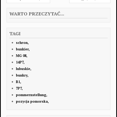
WARTO PRZECZYTAĆ...
TAGI
schron,
bunkier,
MG 08,
14P7,
lubuskie,
bunkry,
B1,
7P7,
pommernstellung,
pozycja pomorska,