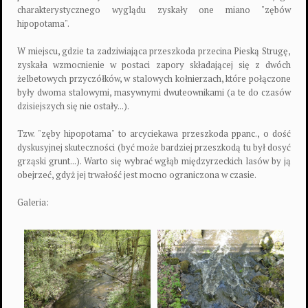
charakterystycznego wyglądu zyskały one miano "zębów
hipopotama".
W miejscu, gdzie ta zadziwiająca przeszkoda przecina Pieską Strugę,
zyskała wzmocnienie w postaci zapory składającej się z dwóch
żelbetowych przyczółków, w stalowych kołnierzach, które połączone
były dwoma stalowymi, masywnymi dwuteownikami (a te do czasów
dzisiejszych się nie ostały...).
Tzw. "zęby hipopotama" to arcyciekawa przeszkoda ppanc., o dość
dyskusyjnej skuteczności (być może bardziej przeszkodą tu był dosyć
grząski grunt...). Warto się wybrać wgłąb międzyrzeckich lasów by ją
obejrzeć, gdyż jej trwałość jest mocno ograniczona w czasie.
Galeria: