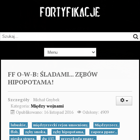
FF O-W-B: ŚLADAMI... ZĘBÓW
HIPOPOTAMA!
Szczegóły
Michał Gnybek
Kategoria:
Między wojnami
Opublikowano: 16 listopad 2016
Odsłony: 4909
lubuskie,
międzyrzecki rejon umocniony,
Międzyrzecz,
ffob,
zęby smoka,
zęby hipopotama,
zapora ppanc.,
pieska struga,
dw 137,
przeszkoda ppanc.,