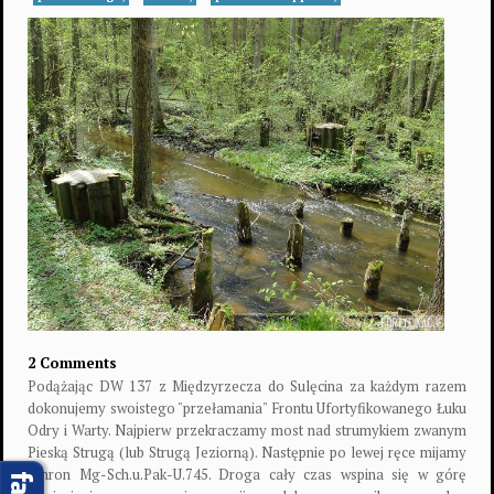
2 Comments
Podążając DW 137 z Międzyrzecza do Sulęcina za każdym razem
dokonujemy swoistego "przełamania" Frontu Ufortyfikowanego Łuku
Odry i Warty. Najpierw przekraczamy most nad strumykiem zwanym
Pieską Strugą (lub Strugą Jeziorną). Następnie po lewej ręce mijamy
schron Mg-Sch.u.Pak-U.745. Droga cały czas wspina się w górę