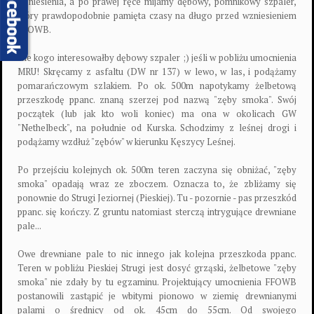
wzniesienia, a po prawej ręce mijamy dębowy, pomnikowy szpaler,
który prawdopodobnie pamięta czasy na długo przed wzniesieniem
FFOWB.
Ale kogo interesowałby dębowy szpaler ;) jeśli w pobliżu umocnienia
MRU! Skręcamy z asfaltu (DW nr 137) w lewo, w las, i podążamy
pomarańczowym szlakiem. Po ok. 500m napotykamy żelbetową
przeszkodę ppanc. znaną szerzej pod nazwą "zęby smoka". Swój
początek (lub jak kto woli koniec) ma ona w okolicach GW
"Nethelbeck", na południe od Kurska. Schodzimy z leśnej drogi i
podążamy wzdłuż "zębów" w kierunku Kęszycy Leśnej.
Po przejściu kolejnych ok. 500m teren zaczyna się obniżać, "zęby
smoka" opadają wraz ze zboczem. Oznacza to, że zbliżamy się
ponownie do Strugi Jeziornej (Pieskiej). Tu - pozornie - pas przeszkód
ppanc. się kończy. Z gruntu natomiast sterczą intrygujące drewniane
pale...
Owe drewniane pale to nic innego jak kolejna przeszkoda ppanc.
Teren w pobliżu Pieskiej Strugi jest dosyć grząski, żelbetowe "zęby
smoka" nie zdały by tu egzaminu. Projektujący umocnienia FFOWB
postanowili zastąpić je wbitymi pionowo w ziemię drewnianymi
palami o średnicy od ok. 45cm do 55cm. Od swojego