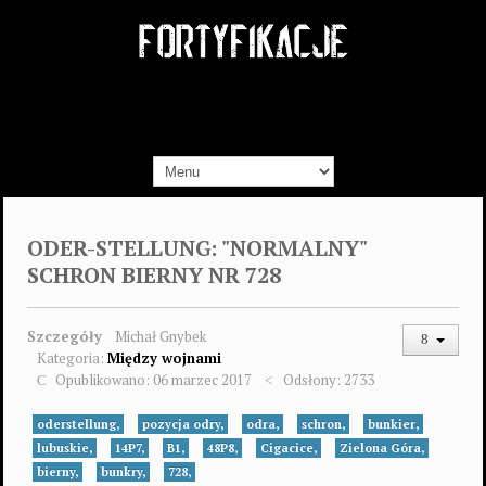
ODER-STELLUNG: "NORMALNY"
SCHRON BIERNY NR 728
Szczegóły
Michał Gnybek
Kategoria:
Między wojnami
Opublikowano: 06 marzec 2017
Odsłony: 2733
oderstellung,
pozycja odry,
odra,
schron,
bunkier,
lubuskie,
14P7,
B1,
48P8,
Cigacice,
Zielona Góra,
bierny,
bunkry,
728,