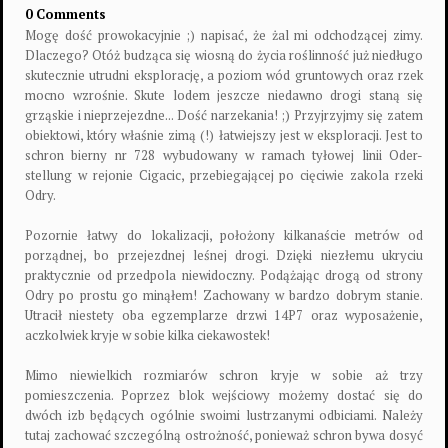
0 Comments
Mogę dość prowokacyjnie ;) napisać, że żal mi odchodzącej zimy.
Dlaczego? Otóż budząca się wiosną do życia roślinność już niedługo
skutecznie utrudni eksplorację, a poziom wód gruntowych oraz rzek
mocno wzrośnie. Skute lodem jeszcze niedawno drogi staną się
grząskie i nieprzejezdne... Dość narzekania! ;) Przyjrzyjmy się zatem
obiektowi, który właśnie zimą (!) łatwiejszy jest w eksploracji. Jest to
schron bierny nr 728 wybudowany w ramach tyłowej linii Oder-
stellung w rejonie Cigacic, przebiegającej po cięciwie zakola rzeki
Odry.
Pozornie łatwy do lokalizacji, położony kilkanaście metrów od
porządnej, bo przejezdnej leśnej drogi. Dzięki niezłemu ukryciu
praktycznie od przedpola niewidoczny. Podążając drogą od strony
Odry po prostu go minąłem! Zachowany w bardzo dobrym stanie.
Utracił niestety oba egzemplarze drzwi 14P7 oraz wyposażenie,
aczkolwiek kryje w sobie kilka ciekawostek!
Mimo niewielkich rozmiarów schron kryje w sobie aż trzy
pomieszczenia. Poprzez blok wejściowy możemy dostać się do
dwóch izb będących ogólnie swoimi lustrzanymi odbiciami. Należy
tutaj zachować szczególną ostrożność, ponieważ schron bywa dosyć