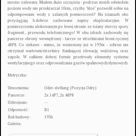
mocno zalewany. Miałem dużo szczęścia - podczas moich odwiedzin
poziom wody nie przekraczał 10cm, czyżby "ktoś" pozwolił sobie na
odpompowanie wody z zalanych pomieszczeń? Na ścianach oko
przyciągają b.dobrze zachowane napisy eksploatacyjne. W
pomieszczeniu ulokowanym po lewej stronie ze ściany sterczy spory
fragment... przewodu telefonicznego! W obu izbach zachowały się
pancerze obrony wewnętrznej - tarcze ze strzelnicami broni ręcznej
48P8. Co ciekawe - mimo, że wzniesiony już w 1936r. - schron nie
otrzymał wartowni/strzelnicy flankującej elewację wejściową oraz
zapole. W całkiem dobrej formie przetrwały elementy systemu
wentylacyjnego oraz odprowadzania gazów spalinowych/dymowych.
Metryczka:
Umocnienia:
Oder-stellung (Pozycja Odry)
Pancerze:
2x 14P7, 2x 48P8
Uzbrojenie:
--
Odporność:
B1
Rok budowy:
1936
Galeria: