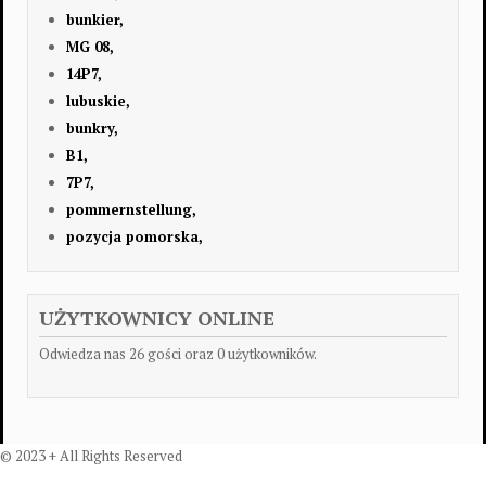
bunkier,
MG 08,
14P7,
lubuskie,
bunkry,
B1,
7P7,
pommernstellung,
pozycja pomorska,
UŻYTKOWNICY ONLINE
Odwiedza nas 26 gości oraz 0 użytkowników.
© 2023 + All Rights Reserved