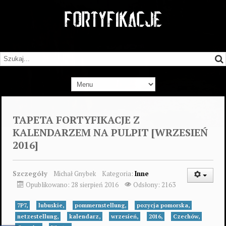
TAPETA FORTYFIKACJE Z
KALENDARZEM NA PULPIT [WRZESIEŃ
2016]
Szczegóły
Michał Gnybek
Kategoria:
Inne
Opublikowano: 28 sierpień 2016
Odsłony: 2163
7P7,
lubuskie,
pommernstellung,
pozycja pomorska,
netzestellung,
kalendarz,
wrzesień,
2016,
Czechów,