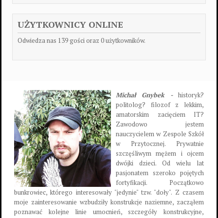
UŻYTKOWNICY ONLINE
Odwiedza nas 139 gości oraz 0 użytkowników.
Michał Gnybek -
historyk?
politolog? filozof z lekkim,
amatorskim zacięciem IT?
Zawodowo jestem
nauczycielem w Zespole Szkół
w Przytocznej. Prywatnie
szczęśliwym mężem i ojcem
dwójki dzieci. Od wielu lat
pasjonatem szeroko pojętych
fortyfikacji. Początkowo
bunkrowiec, którego interesowały "jedynie" tzw. "doły". Z czasem
moje zainteresowanie wzbudziły konstrukcje naziemne, zacząłem
poznawać kolejne linie umocnień, szczegóły konstrukcyjne,