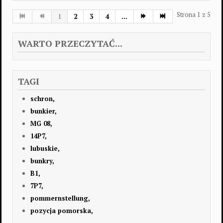
Strona 1 z 5
1
2
3
4
...
WARTO PRZECZYTAĆ...
TAGI
schron,
bunkier,
MG 08,
14P7,
lubuskie,
bunkry,
B1,
7P7,
pommernstellung,
pozycja pomorska,