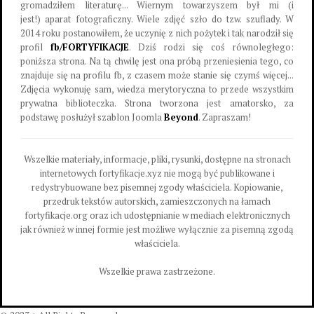
gromadziłem literaturę... Wiernym towarzyszem był mi (i
jest!) aparat fotograficzny. Wiele zdjęć szło do tzw. szuflady. W
2014 roku postanowiłem, że uczynię z nich pożytek i tak narodził się
profil
fb/FORTYFIKACJE
. Dziś rodzi się coś równoległego:
poniższa strona. Na tą chwilę jest ona próbą przeniesienia tego, co
znajduje się na profilu fb, z czasem może stanie się czymś więcej...
Zdjęcia wykonuję sam, wiedza merytoryczna to przede wszystkim
prywatna biblioteczka. Strona tworzona jest amatorsko, za
podstawę posłużył szablon Joomla
Beyond
. Zapraszam!
Wszelkie materiały, informacje, pliki, rysunki, dostępne na stronach
internetowych fortyfikacje.xyz nie mogą być publikowane i
redystrybuowane bez pisemnej zgody właściciela. Kopiowanie,
przedruk tekstów autorskich, zamieszczonych na łamach
fortyfikacje.org oraz ich udostępnianie w mediach elektronicznych
jak również w innej formie jest możliwe wyłącznie za pisemną zgodą
właściciela.
Wszelkie prawa zastrzeżone.