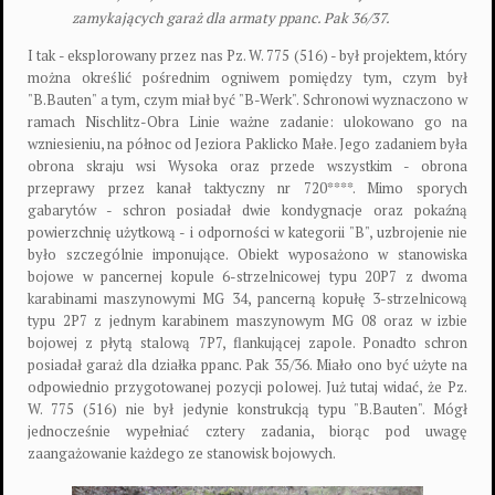
zamykających garaż dla armaty ppanc. Pak 36/37.
I tak - eksplorowany przez nas Pz. W. 775 (516) - był projektem, który
można określić pośrednim ogniwem pomiędzy tym, czym był
"B.Bauten" a tym, czym miał być "B-Werk". Schronowi wyznaczono w
ramach Nischlitz-Obra Linie ważne zadanie: ulokowano go na
wzniesieniu, na północ od Jeziora Paklicko Małe. Jego zadaniem była
obrona skraju wsi Wysoka oraz przede wszystkim - obrona
przeprawy przez kanał taktyczny nr 720****. Mimo sporych
gabarytów - schron posiadał dwie kondygnacje oraz pokaźną
powierzchnię użytkową - i odporności w kategorii "B", uzbrojenie nie
było szczególnie imponujące. Obiekt wyposażono w stanowiska
bojowe w pancernej kopule 6-strzelnicowej typu 20P7 z dwoma
karabinami maszynowymi MG 34, pancerną kopułę 3-strzelnicową
typu 2P7 z jednym karabinem maszynowym MG 08 oraz w izbie
bojowej z płytą stalową 7P7, flankującej zapole. Ponadto schron
posiadał garaż dla działka ppanc. Pak 35/36. Miało ono być użyte na
odpowiednio przygotowanej pozycji polowej. Już tutaj widać, że Pz.
W. 775 (516) nie był jedynie konstrukcją typu "B.Bauten". Mógł
jednocześnie wypełniać cztery zadania, biorąc pod uwagę
zaangażowanie każdego ze stanowisk bojowych.