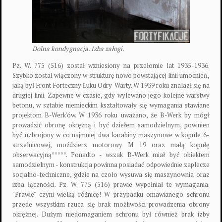
Dolna kondygnacja. Izba załogi.
Pz. W. 775 (516) został wzniesiony na przełomie lat 1935-1936.
Szybko został włączony w strukturę nowo powstającej linii umocnień,
jaką był Front Forteczny Łuku Odry-Warty. W 1939 roku znalazł się na
drugiej linii. Zapewne w czasie, gdy wylewano jego kolejne warstwy
betonu, w sztabie niemieckim kształtowały się wymagania stawiane
projektom B-Werk'ów. W 1936 roku uważano, że B-Werk by mógł
prowadzić obronę okrężną i być dziełem samodzielnym, powinien
być uzbrojony w co najmniej dwa karabiny maszynowe w kopule 6-
strzelnicowej, moździerz motorowy M 19 oraz małą kopułę
obserwacyjną*****. Ponadto - wszak B-Werk miał być obiektem
samodzielnym - konstrukcja powinna posiadać odpowiednie zaplecze
socjalno-techniczne, gdzie na czoło wysuwa się maszynownia oraz
izba łączności. Pz. W. 775 (516) prawie wypełniał te wymagania.
"Prawie" czyni wielką różnicę! W przypadku omawianego schronu
przede wszystkim rzuca się brak możliwości prowadzenia obrony
okrężnej. Dużym niedomaganiem schronu był również brak izby