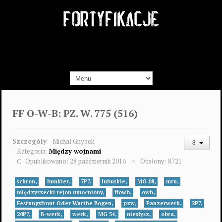
FF O-W-B: PZ. W. 775 (516)
Szczegóły
Michał Gnybek
Kategoria:
Między wojnami
Opublikowano: 28 październik 2016
Odsłony: 8721
schron,
bunkier,
7P7,
lubuskie,
MG 08,
mru,
międzyrzecki rejon umocniony,
ffowb,
owb,
Festungsfront Oder Warthe Bogen,
pzw,
Panzerwerk,
2P7,
20P7,
B-werk,
werk,
MG 34,
niesłysz,
obra,