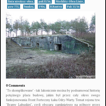
linia niesłysz-obra,
pak35/36,
Nischlitz-Obra Linie,
pzw 775,
bunkry,
1936,
B.Bauten
Pak 35/36
0 Comments
"To skomplikowane" - tak lakonicznie można by podsumować historię
potężnego placu budowy, jakim był przez cały okres swego
funkcjonowania Front Forteczny Łuku Odry-Warty. Temat rejonu tzw.
"Bramy Lubuskiej", czyli obszaru zamkniętego na północy przez