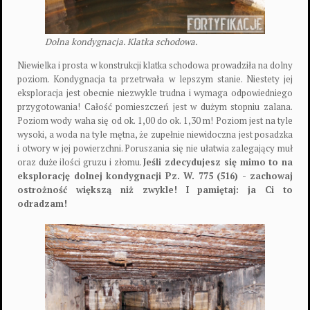
Dolna kondygnacja. Klatka schodowa.
Niewielka i prosta w konstrukcji klatka schodowa prowadziła na dolny
poziom. Kondygnacja ta przetrwała w lepszym stanie. Niestety jej
eksploracja jest obecnie niezwykle trudna i wymaga odpowiedniego
przygotowania! Całość pomieszczeń jest w dużym stopniu zalana.
Poziom wody waha się od ok. 1,00 do ok. 1,30 m! Poziom jest na tyle
wysoki, a woda na tyle mętna, że zupełnie niewidoczna jest posadzka
i otwory w jej powierzchni. Poruszania się nie ułatwia zalegający muł
oraz duże ilości gruzu i złomu.
Jeśli zdecydujesz się mimo to na
eksplorację dolnej kondygnacji Pz. W. 775 (516) - zachowaj
ostrożność większą niż zwykle! I pamiętaj: ja Ci to
odradzam!