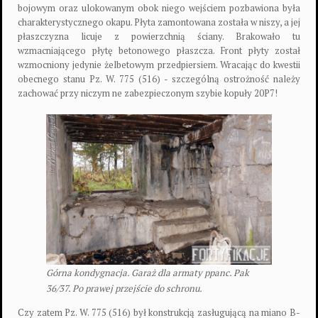
bojowym oraz ulokowanym obok niego wejściem pozbawiona była
charakterystycznego okapu. Płyta zamontowana została w niszy, a jej
płaszczyzna licuje z powierzchnią ściany. Brakowało tu
wzmacniającego płytę betonowego płaszcza. Front płyty został
wzmocniony jedynie żelbetowym przedpiersiem. Wracając do kwestii
obecnego stanu Pz. W. 775 (516) - szczególną ostrożność należy
zachować przy niczym ne zabezpieczonym szybie kopuły 20P7!
Górna kondygnacja. Garaż dla armaty ppanc. Pak
36/37. Po prawej przejście do schronu.
Czy zatem Pz. W. 775 (516) był konstrukcją zasługującą na miano B-