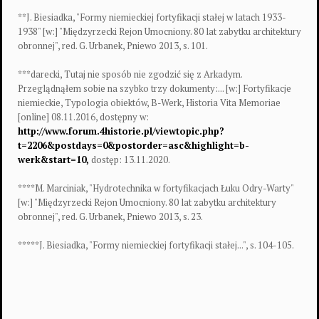
**J. Biesiadka, "Formy niemieckiej fortyfikacji stałej w latach 1933-
1938" [w:] "Międzyrzecki Rejon Umocniony. 80 lat zabytku architektury
obronnej", red. G. Urbanek, Pniewo 2013, s. 101.
***darecki, Tutaj nie sposób nie zgodzić się z Arkadym.
Przeglądnąłem sobie na szybko trzy dokumenty:... [w:] Fortyfikacje
niemieckie, Typologia obiektów, B-Werk,
Historia Vita Memoriae
[online] 08.11.2016, dostępny w:
http://www.forum.4historie.pl/viewtopic.php?
t=2206&postdays=0&postorder=asc&highlight=b-
werk&start=10,
dostęp: 13.11.2020.
****M. Marciniak, "Hydrotechnika w fortyfikacjach Łuku Odry-Warty"
[w:]
"Międzyrzecki Rejon Umocniony. 80 lat zabytku architektury
obronnej", red. G. Urbanek, Pniewo 2013, s. 23.
*****
J. Biesiadka, "Formy niemieckiej fortyfikacji stałej...", s. 104-105.