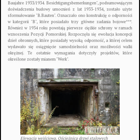
Baujahre 1933/1934. Besichtigungsbemerkungen", podsumowującym
doświadczenia budowy umocnień z lat 1933-1934, zostało użyte
sformułowanie "B.Bauten". Oznaczało ono konstrukcję o odporności
w kategorii "B", które posiadało trzy główne zadania bojowe***.
Również w 1934 roku powstają pierwsze ciężkie schrony w ramach
wznoszenia Pozycji Pomorskiej. Rozpoczęła się ewolucja koncepcji
dzieł obronnych, które posiadały wysoką odporność, a której celem
wydawało się osiągnięcie samodzielności oraz możliwości walki
okrężnej. Te ostatnie wymagania dotyczyły projektów, które
określone zostały mianem "Werk".
Elewacja wejściowa. Ościeżnica drzwi stalowych