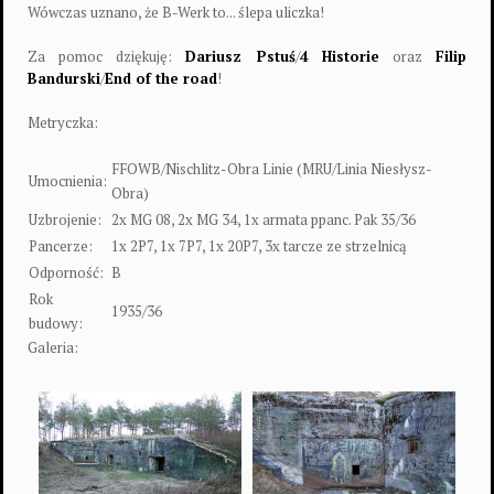
Wówczas uznano, że B-Werk to... ślepa uliczka!
Za pomoc dziękuję:
Dariusz Pstuś
/
4 Historie
oraz
Filip
Bandurski
/
End of the road
!
Metryczka:
FFOWB/Nischlitz-Obra Linie (MRU/Linia Niesłysz-
Umocnienia:
Obra)
Uzbrojenie:
2x MG 08, 2x MG 34, 1x armata ppanc. Pak 35/36
Pancerze:
1x 2P7, 1x 7P7, 1x 20P7, 3x tarcze ze strzelnicą
Odporność:
B
Rok
1935/36
budowy:
Galeria: