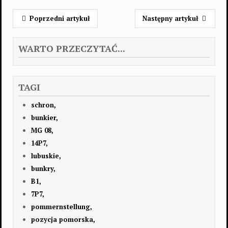
Poprzedni artykuł
Następny artykuł
WARTO PRZECZYTAĆ...
TAGI
schron,
bunkier,
MG 08,
14P7,
lubuskie,
bunkry,
B1,
7P7,
pommernstellung,
pozycja pomorska,