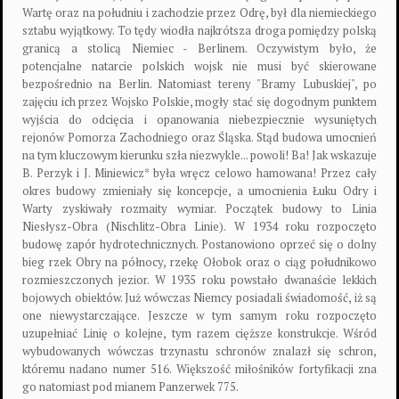
Wartę oraz na południu i zachodzie przez Odrę, był dla niemieckiego
sztabu wyjątkowy. To tędy wiodła najkrótsza droga pomiędzy polską
granicą a stolicą Niemiec - Berlinem. Oczywistym było, że
potencjalne natarcie polskich wojsk nie musi być skierowane
bezpośrednio na Berlin. Natomiast tereny "Bramy Lubuskiej", po
zajęciu ich przez Wojsko Polskie, mogły stać się dogodnym punktem
wyjścia do odcięcia i opanowania niebezpiecznie wysuniętych
rejonów Pomorza Zachodniego oraz Śląska. Stąd budowa umocnień
na tym kluczowym kierunku szła niezwykle... powoli! Ba! Jak wskazuje
B. Perzyk i J. Miniewicz* była wręcz celowo hamowana! Przez cały
okres budowy zmieniały się koncepcje, a umocnienia Łuku Odry i
Warty zyskiwały rozmaity wymiar. Początek budowy to Linia
Niesłysz-Obra (Nischlitz-Obra Linie). W 1934 roku rozpoczęto
budowę zapór hydrotechnicznych. Postanowiono oprzeć się o dolny
bieg rzek Obry na północy, rzekę Ołobok oraz o ciąg południkowo
rozmieszczonych jezior. W 1935 roku powstało dwanaście lekkich
bojowych obiektów. Już wówczas Niemcy posiadali świadomość, iż są
one niewystarczające. Jeszcze w tym samym roku rozpoczęto
uzupełniać Linię o kolejne, tym razem cięższe konstrukcje. Wśród
wybudowanych wówczas trzynastu schronów znalazł się schron,
któremu nadano numer 516. Większość miłośników fortyfikacji zna
go natomiast pod mianem Panzerwek 775.