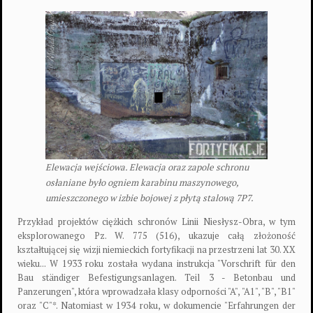
Elewacja wejściowa. Elewacja oraz zapole schronu
osłaniane było ogniem karabinu maszynowego,
umieszczonego w izbie bojowej z płytą stalową 7P7.
Przykład projektów ciężkich schronów Linii Niesłysz-Obra, w tym
eksplorowanego Pz. W. 775 (516), ukazuje całą złożoność
kształtującej się wizji niemieckich fortyfikacji na przestrzeni lat 30. XX
wieku... W 1933 roku została wydana instrukcja "Vorschrift für den
Bau ständiger Befestigungsanlagen. Teil 3 - Betonbau und
Panzerungen", która wprowadzała klasy odporności "A", "A1", "B", "B1"
oraz "C"*. Natomiast w 1934 roku, w dokumencie "Erfahrungen der