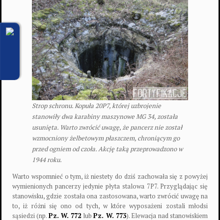
Strop schronu. Kopuła 20P7, której uzbrojenie
stanowiły dwa karabiny maszynowe MG 34, została
usunięta. Warto zwrócić uwagę, że pancerz nie został
wzmocniony żelbetowym płaszczem, chroniącym go
przed ogniem od czoła. Akcję taką przeprowadzono w
1944 roku.
Warto wspomnieć o tym, iż niestety do dziś zachowała się z powyżej
wymienionych pancerzy jedynie płyta stalowa 7P7. Przyglądając się
stanowisku, gdzie została ona zastosowana, warto zwrócić uwagę na
to, iż różni się ono od tych, w które wyposażeni zostali młodsi
sąsiedzi (np.
Pz. W. 772
lub
Pz. W. 773
). Elewacja nad stanowiskiem