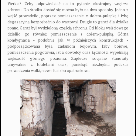
Werk'a? Żeby odpowiedzieć na to pytanie zlustrujmy wnętrza
schronu. Do środka dostać się można było na dwa sposoby. Jedno z
wejść prowadziło, poprzez pomieszczenie z dołem-pułapką i izbę
degazacyjną bezpośrednio do wartowni. Drugie to garaż dla działka
ppanc. Garaż był wydzieloną częścią schronu. Od bloku wejściowego
dzieliło go również pomieszczenie z dołem-pułapką. Górna
kondygnacja - podobnie jak w późniejszych konstrukcjach -
podporządkowana była zadaniom bojowym. Izby bojowe,
pomieszczenia pogotowia, izba dowódcy oraz łączności wypełniają
większość górnego poziomu. Zaplecze socjalne stanowiły
umywalnie z toaletami oraz, poniekąd niezbędna podczas
prowadzenia walki, niewielka izba opatrunkowa.