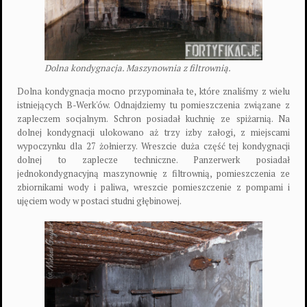
Dolna kondygnacja. Maszynownia z filtrownią.
Dolna kondygnacja mocno przypominała te, które znaliśmy z wielu
istniejących B-Werk'ów. Odnajdziemy tu pomieszczenia związane z
zapleczem socjalnym. Schron posiadał kuchnię ze spiżarnią. Na
dolnej kondygnacji ulokowano aż trzy izby załogi, z miejscami
wypoczynku dla 27 żołnierzy. Wreszcie duża część tej kondygnacji
dolnej to zaplecze techniczne. Panzerwerk posiadał
jednokondygnacyjną maszynownię z filtrownią, pomieszczenia ze
zbiornikami wody i paliwa, wreszcie pomieszczenie z pompami i
ujęciem wody w postaci studni głębinowej.