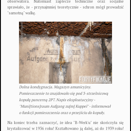
obserwatora. Natomiast zaplecze techniczne oraz socjalne
sprawiało, że - przynajmniej teoretycznie - schron mógł prowadzić
"samotną" walkę.
Dolna kondygnacja. Magazyn amunicyjny.
Pomieszczenie to znajdowało się pod 3-strzelnicową
kopułą pancerną 2P7. Napis eksploatacyjny -
"Muni[tions]raum Aufgang zu[m] Kuppel" - informował
o funkcji pomieszczenia oraz o przejściu do kopuły.
Na koniec trzeba zaznaczyć, że idea "B-Werk'u" nie skończyła się
krystalizować w 1936 roku! Kształtowano ją dalej, aż do 1939 roku!