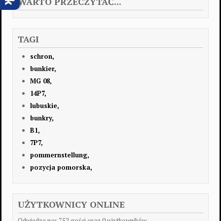
WARTO PRZECZYTAĆ...
TAGI
schron,
bunkier,
MG 08,
14P7,
lubuskie,
bunkry,
B1,
7P7,
pommernstellung,
pozycja pomorska,
UŻYTKOWNICY ONLINE
Odwiedza nas 752 gości oraz 0 użytkowników.