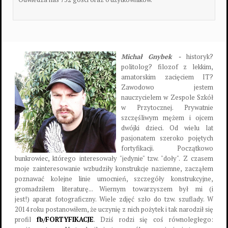
Michał Gnybek -
historyk?
politolog? filozof z lekkim,
amatorskim zacięciem IT?
Zawodowo jestem
nauczycielem w Zespole Szkół
w Przytocznej. Prywatnie
szczęśliwym mężem i ojcem
dwójki dzieci. Od wielu lat
pasjonatem szeroko pojętych
fortyfikacji. Początkowo
bunkrowiec, którego interesowały "jedynie" tzw. "doły". Z czasem
moje zainteresowanie wzbudziły konstrukcje naziemne, zacząłem
poznawać kolejne linie umocnień, szczegóły konstrukcyjne,
gromadziłem literaturę... Wiernym towarzyszem był mi (i
jest!) aparat fotograficzny. Wiele zdjęć szło do tzw. szuflady. W
2014 roku postanowiłem, że uczynię z nich pożytek i tak narodził się
profil
fb/FORTYFIKACJE
. Dziś rodzi się coś równoległego: