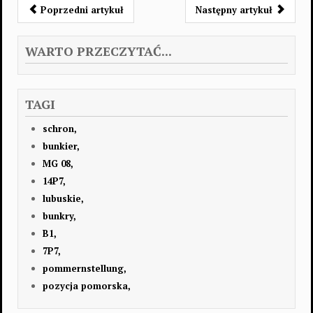
Poprzedni artykuł
Następny artykuł
WARTO PRZECZYTAĆ...
TAGI
schron,
bunkier,
MG 08,
14P7,
lubuskie,
bunkry,
B1,
7P7,
pommernstellung,
pozycja pomorska,