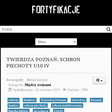
TWIERDZA POZNAŃ: SCHRON
PIECHOTY U10 IV
Szczegóły
Michał Gnybek
Kategoria:
Między wojnami
Opublikowano: 22 czerwiec 2019
Odsłony: 2980
schron,
bunkier,
Twierdza Poznań,
twierdza,
Poznań,
bunkry,
schron piechoty,
schron mobilizacyjny,
blacha falista,
strzelnica,
U10 IV,