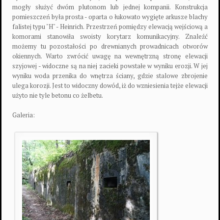
mogły służyć dwóm plutonom lub jednej kompanii. Konstrukcja
pomieszczeń była prosta - oparta o łukowato wygięte arkusze blachy
falistej typu "H" - Heinrich. Przestrzeń pomiędzy elewacją wejściową a
komorami stanowiła swoisty korytarz komunikacyjny. Znaleźć
możemy tu pozostałości po drewnianych prowadnicach otworów
okiennych. Warto zwrócić uwagę na wewnętrzną stronę elewacji
szyjowej - widoczne są na niej zacieki powstałe w wyniku erozji. W jej
wyniku woda przenika do wnętrza ściany, gdzie stalowe zbrojenie
ulega korozji. Jest to widoczny dowód, iż do wzniesienia tejże elewacji
użyto nie tyle betonu co żelbetu.
Galeria: