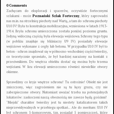
0 Comments
Zachęcam do eksploracji i spacerów, oczywiście fortecznymi
szlakami - może
Poznański Szlak Forteczny
, który zaprowadzi
nas m.in. na strzelnicę piechoty nad Wartą, a tam do schronu piechoty
U10 IV! Była to konstrukcja mobilizacyjna, wzniesiona w latach 1913-
1914. Bryła schronu umieszczona została poniżej poziomu gruntu.
Jedyną widoczną częścią była elewacja wejściowa. Schrony tego typu
(w pobliżu znajduje się bliźniaczy U9 IV) posiadały elewacje
wejściowe wykonane z cegły lub betonu. W przypadku U10 IV był to
beton - schron znajdował się w północno-wschodniej części twierdzy,
co teoretycznie sprawiało, że był bardziej narażony na kontakt z
przeciwnikiem. Do wnętrza obiektu dostać się można było trzema
wejściami. W licu elewacji umieszczono również niewielkie otwory
okienne.
Sprawdźmy co kryje wnętrze schronu! Tu ostrożnie! Obiekt nie jest
zniszczony, więc zagrożeniem nie są tu kęsy gruzu, czy nie
zabezpieczone otwory. Natomiast uważać trzeba na potencjalnych
lokatorów: zaskoczeni naszą obecnością nie zawsze będą gościnni!
"Miejski" charakter twierdzy jest tu niestety katalizatorem takich
nieprzewidywalnych w przebiegu spotkań... Ale do meritum: U10 IV
był schronem 5-komorowym, tzn. posiadał 5 pomieszczeń, które