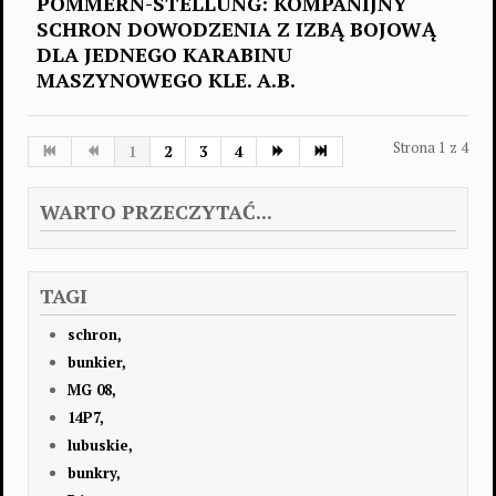
POMMERN-STELLUNG: KOMPANIJNY
SCHRON DOWODZENIA Z IZBĄ BOJOWĄ
DLA JEDNEGO KARABINU
MASZYNOWEGO KLE. A.B.
Strona 1 z 4
1
2
3
4
WARTO PRZECZYTAĆ...
TAGI
schron,
bunkier,
MG 08,
14P7,
lubuskie,
bunkry,