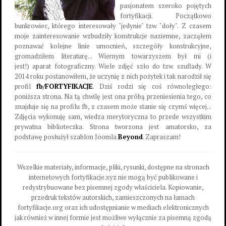
pasjonatem szeroko pojętych
fortyfikacji. Początkowo
bunkrowiec, którego interesowały "jedynie" tzw. "doły". Z czasem
moje zainteresowanie wzbudziły konstrukcje naziemne, zacząłem
poznawać kolejne linie umocnień, szczegóły konstrukcyjne,
gromadziłem literaturę... Wiernym towarzyszem był mi (i
jest!) aparat fotograficzny. Wiele zdjęć szło do tzw. szuflady. W
2014 roku postanowiłem, że uczynię z nich pożytek i tak narodził się
profil
fb/FORTYFIKACJE
. Dziś rodzi się coś równoległego:
poniższa strona. Na tą chwilę jest ona próbą przeniesienia tego, co
znajduje się na profilu fb, z czasem może stanie się czymś więcej...
Zdjęcia wykonuję sam, wiedza merytoryczna to przede wszystkim
prywatna biblioteczka. Strona tworzona jest amatorsko, za
podstawę posłużył szablon Joomla
Beyond
. Zapraszam!
Wszelkie materiały, informacje, pliki, rysunki, dostępne na stronach
internetowych fortyfikacje.xyz nie mogą być publikowane i
redystrybuowane bez pisemnej zgody właściciela. Kopiowanie,
przedruk tekstów autorskich, zamieszczonych na łamach
fortyfikacje.org oraz ich udostępnianie w mediach elektronicznych
jak również w innej formie jest możliwe wyłącznie za pisemną zgodą