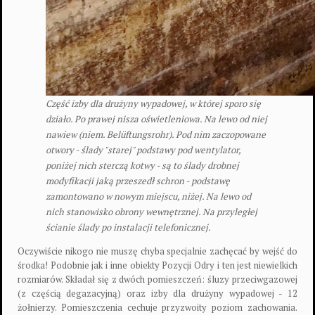
Część izby dla drużyny wypadowej, w której sporo się
działo. Po prawej nisza oświetleniowa. Na lewo od niej
nawiew (niem. Belüftungsrohr). Pod nim zaczopowane
otwory - ślady "starej" podstawy pod wentylator,
poniżej nich sterczą kotwy - są to ślady drobnej
modyfikacji jaką przeszedł schron - podstawę
zamontowano w nowym miejscu, niżej. Na lewo od
nich stanowisko obrony wewnętrznej. Na przyległej
ścianie ślady po instalacji telefonicznej.
Oczywiście nikogo nie muszę chyba specjalnie zachęcać by wejść do
środka! Podobnie jak i inne obiekty Pozycji Odry i ten jest niewielkich
rozmiarów. Składał się z dwóch pomieszczeń: śluzy przeciwgazowej
(z częścią degazacyjną) oraz izby dla drużyny wypadowej - 12
żołnierzy. Pomieszczenia cechuje przyzwoity poziom zachowania.