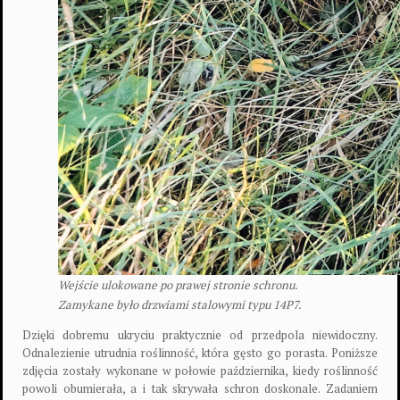
Wejście ulokowane po prawej stronie schronu.
Zamykane było drzwiami stalowymi typu 14P7.
Dzięki dobremu ukryciu praktycznie od przedpola niewidoczny.
Odnalezienie utrudnia roślinność, która gęsto go porasta. Poniższe
zdjęcia zostały wykonane w połowie października, kiedy roślinność
powoli obumierała, a i tak skrywała schron doskonale. Zadaniem