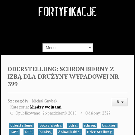
ODERSTELLUNG: SCHRON BIERNY Z
IZBĄ DLA DRUŻYNY WYPADOWEJ NR
399
Szczegóły
Michał Gnybek
Kategoria:
Między wojnami
Opublikowano: 26 październik 2018
Odsłony: 2327
oderstellung,
pozycja odry,
odra,
schron,
bunkier,
14P7,
48P8,
bunkry,
dolnośląskie,
Oder-Stellung,