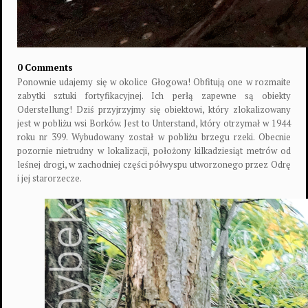
0 Comments
Ponownie udajemy się w okolice Głogowa! Obfitują one w rozmaite
zabytki sztuki fortyfikacyjnej. Ich perłą zapewne są obiekty
Oderstellung! Dziś przyjrzyjmy się obiektowi, który zlokalizowany
jest w pobliżu wsi Borków. Jest to Unterstand, który otrzymał w 1944
roku nr 399. Wybudowany został w pobliżu brzegu rzeki. Obecnie
pozornie nietrudny w lokalizacji, położony kilkadziesiąt metrów od
leśnej drogi, w zachodniej części półwyspu utworzonego przez Odrę
i jej starorzecze.