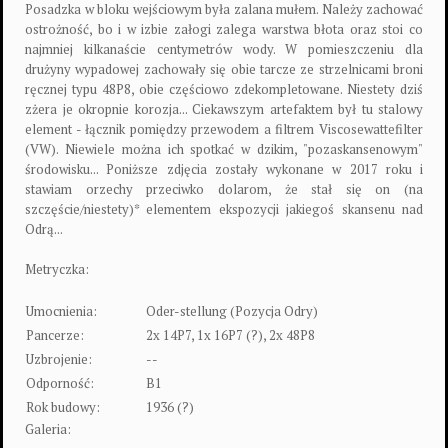
Posadzka w bloku wejściowym była zalana mułem. Należy zachować
ostrożność, bo i w izbie załogi zalega warstwa błota oraz stoi co
najmniej kilkanaście centymetrów wody. W pomieszczeniu dla
drużyny wypadowej zachowały się obie tarcze ze strzelnicami broni
ręcznej typu 48P8, obie częściowo zdekompletowane. Niestety dziś
zżera je okropnie korozja... Ciekawszym artefaktem był tu stalowy
element - łącznik pomiędzy przewodem a filtrem Viscosewattefilter
(VW). Niewiele można ich spotkać w dzikim, "pozaskansenowym"
środowisku... Poniższe zdjęcia zostały wykonane w 2017 roku i
stawiam orzechy przeciwko dolarom, że stał się on (na
szczęście/niestety)* elementem ekspozycji jakiegoś skansenu nad
Odrą...
Metryczka:
Umocnienia:
Oder-stellung (Pozycja Odry)
Pancerze:
2x 14P7, 1x 16P7 (?), 2x 48P8
Uzbrojenie:
--
Odporność:
B1
Rok budowy:
1936 (?)
Galeria: