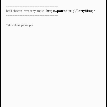
===============================
Jeśli chcesz - wesprzyj mnie -
https://patronite.pl/Fortyfikacje
===============================
*Skreśl nie pasujące.