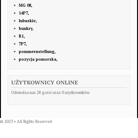
MG 08,
14P7,
lubuskie,
bunkry,
B1,
7P7,
pommernstellung,
pozycja pomorska,
UŻYTKOWNICY ONLINE
Odwiedza nas 28 gości oraz 0 użytkowników.
© 2023 + All Rights Reserved