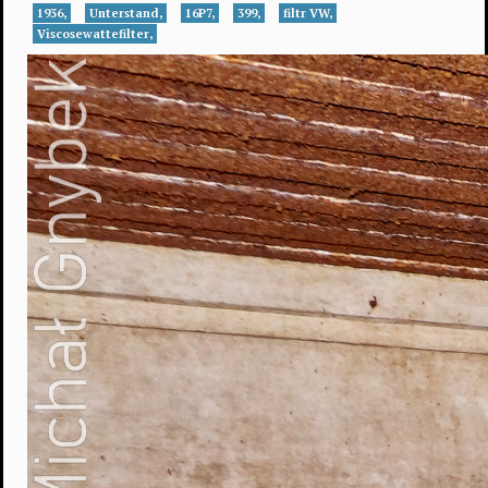
1936,
Unterstand,
16P7,
399,
filtr VW,
Viscosewattefilter,