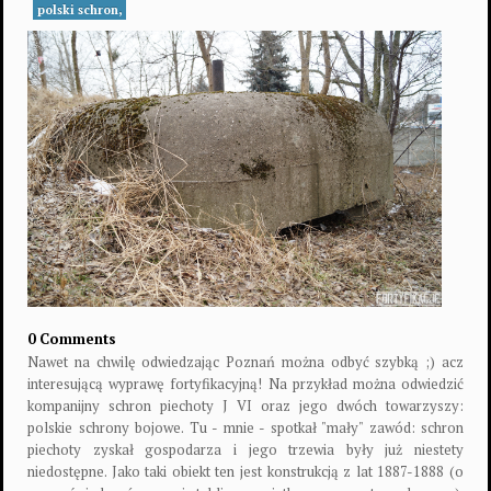
polski schron,
0 Comments
Nawet na chwilę odwiedzając Poznań można odbyć szybką ;) acz
interesującą wyprawę fortyfikacyjną! Na przykład można odwiedzić
kompanijny schron piechoty J VI oraz jego dwóch towarzyszy:
polskie schrony bojowe. Tu - mnie - spotkał "mały" zawód: schron
piechoty zyskał gospodarza i jego trzewia były już niestety
niedostępne. Jako taki obiekt ten jest konstrukcją z lat 1887-1888 (o