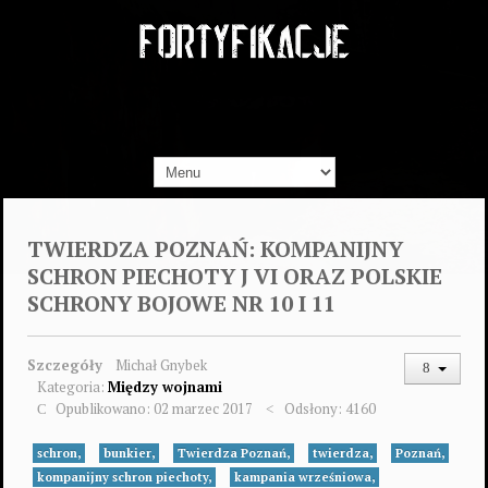
TWIERDZA POZNAŃ: KOMPANIJNY
SCHRON PIECHOTY J VI ORAZ POLSKIE
SCHRONY BOJOWE NR 10 I 11
Szczegóły
Michał Gnybek
Kategoria:
Między wojnami
Opublikowano: 02 marzec 2017
Odsłony: 4160
schron,
bunkier,
Twierdza Poznań,
twierdza,
Poznań,
kompanijny schron piechoty,
kampania wrześniowa,