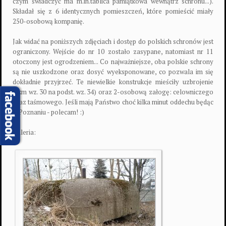
czym świadczyć ma m.in.tablica pamiątkowa wewnątrz schronu...).
Składał się z 6 identycznych pomieszczeń, które pomieścić miały
250-osobową kompanię.
Jak widać na poniższych zdjęciach i dostęp do polskich schronów jest
ograniczony. Wejście do nr 10 zostało zasypane, natomiast nr 11
otoczony jest ogrodzeniem... Co najważniejsze, oba polskie schrony
są nie uszkodzone oraz dosyć wyeksponowane, co pozwala im się
dokładnie przyjrzeć. Te niewielkie konstrukcje mieściły uzbrojenie
(ckm wz. 30 na podst. wz. 34) oraz 2-osobową załogę: celowniczego
oraz taśmowego. Jeśli mają Państwo choć kilka minut oddechu będąc
w Poznaniu - polecam! :)
Galeria: