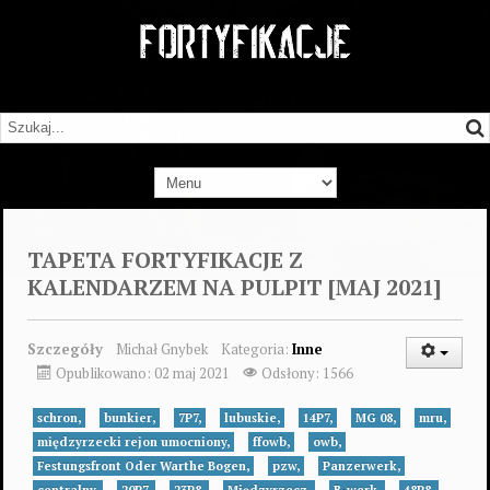
TAPETA FORTYFIKACJE Z
KALENDARZEM NA PULPIT [MAJ 2021]
Szczegóły
Michał Gnybek
Kategoria:
Inne
Opublikowano: 02 maj 2021
Odsłony: 1566
schron,
bunkier,
7P7,
lubuskie,
14P7,
MG 08,
mru,
międzyrzecki rejon umocniony,
ffowb,
owb,
Festungsfront Oder Warthe Bogen,
pzw,
Panzerwerk,