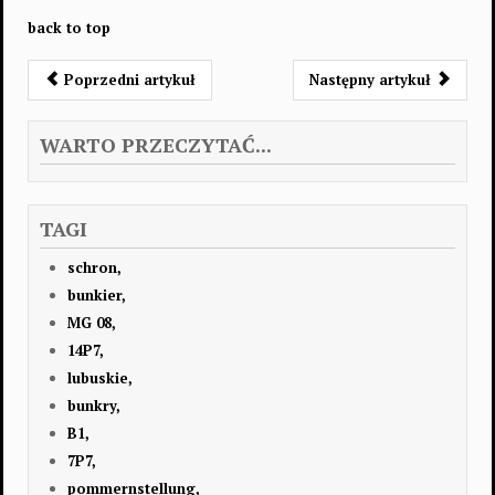
back to top
Poprzedni artykuł
Następny artykuł
WARTO PRZECZYTAĆ...
TAGI
schron,
bunkier,
MG 08,
14P7,
lubuskie,
bunkry,
B1,
7P7,
pommernstellung,