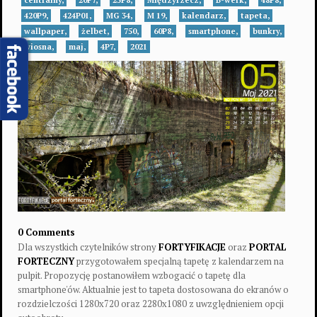
centralny,
20P7,
23P8,
Międzyrzecz,
B-werk,
48P8,
420P9,
424P01,
MG 34,
M 19,
kalendarz,
tapeta,
wallpaper,
żelbet,
750,
60P8,
smartphone,
bunkry,
wiosna,
maj,
4P7,
2021
0 Comments
Dla wszystkich czytelników strony
FORTYFIKACJE
oraz
PORTAL
FORTECZNY
przygotowałem specjalną tapetę z kalendarzem na
pulpit. Propozycję postanowiłem wzbogacić o tapetę dla
smartphone'ów. Aktualnie jest to tapeta dostosowana do ekranów o
rozdzielczości 1280x720 oraz 2280x1080 z uwzględnieniem opcji