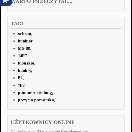
WARTO PRZECZYTAĆ...
TAGI
schron,
bunkier,
MG 08,
14P7,
lubuskie,
bunkry,
B1,
7P7,
pommernstellung,
pozycja pomorska,
UŻYTKOWNICY ONLINE
Odwiedza nas 123 gości oraz 0 użytkowników.