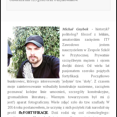
Michał Gnybek -
historyk?
politolog? filozof z lekkim,
amatorskim zacięciem IT?
Zawodowo jestem
nauczycielem w Zespole Szkół
w Przytocznej. Prywatnie
szczęśliwym mężem i ojcem
dwójki dzieci. Od wielu lat
pasjonatem szeroko pojętych
fortyfikacji. Początkowo
bunkrowiec, którego interesowały "jedynie" tzw. "doły". Z czasem
moje zainteresowanie wzbudziły konstrukcje naziemne, zacząłem
poznawać kolejne linie umocnień, szczegóły konstrukcyjne,
gromadziłem literaturę... Wiernym towarzyszem był mi (i
jest!) aparat fotograficzny. Wiele zdjęć szło do tzw. szuflady. W
2014 roku postanowiłem, że uczynię z nich pożytek i tak narodził się
profil
fb/FORTYFIKACJE
. Dziś rodzi się coś równoległego: