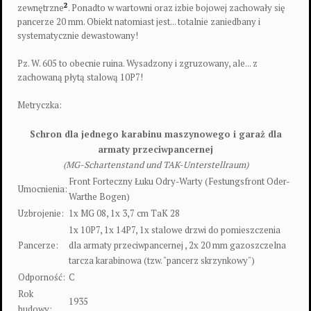
2
zewnętrzne
. Ponadto w wartowni oraz izbie bojowej zachowały się
pancerze 20 mm. Obiekt natomiast jest... totalnie zaniedbany i
systematycznie dewastowany!
Pz. W. 605 to obecnie ruina. Wysadzony i zgruzowany, ale... z
zachowaną płytą stalową 10P7!
Metryczka:
Schron dla jednego karabinu maszynowego i garaż dla
armaty przeciwpancernej
(MG-Schartenstand und TAK-Unterstellraum)
Front Forteczny Łuku Odry-Warty (Festungsfront Oder-
Umocnienia:
Warthe Bogen)
Uzbrojenie:
1x MG 08, 1x 3,7 cm TaK 28
1x 10P7, 1x 14P7, 1x stalowe drzwi do pomieszczenia
Pancerze:
dla armaty przeciwpancernej , 2x 20 mm gazoszczelna
tarcza karabinowa (tzw. "pancerz skrzynkowy")
Odporność:
C
Rok
1935
budowy: