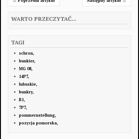
Poprzedni artykuł
Następny artykuł
WARTO PRZECZYTAĆ...
TAGI
schron,
bunkier,
MG 08,
14P7,
lubuskie,
bunkry,
B1,
7P7,
pommernstellung,
pozycja pomorska,