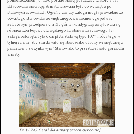
pomieszczeniem, o nisko posadowionej posadzce, na której m.in.
składowano amunicję. Armata wsuwana była do wewnątrz po
stalowych ceownikach. Ogień z armaty załoga mogła prowadzić ze
otwartego stanowiska zewnętrznego, wzmocnionego jedynie
żelbetowym przedpiersiem. Na górnej kondygnacji znajdowała się
również izba bojowa dla ciężkiego karabinu maszynowego. Jej
załoga osłonięta była 6 cm płytą stalową typu 10P7. Prócz tego w
tylnej ścianie izby znajdowało się stanowisko obrony wewnętrznej z
pancerzem "skrzynkowym". Stanowisko to przestrzeliwało garaż dla
armaty.
Pz. W. 745. Garaż dla armaty przeciwpancernej.