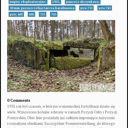
napisy eksploatacyjne,
1935,
pancerz skrzynkowy,
20 mm gazoszczelna tarcza karabinowa
pzw.755
pzw.745
pzw. 605
605
755
745
0 Comments
1935 rok był czasem, w którym w niemieckiej fortyfikacji działo się
wiele. Wznoszono kolejne schrony w ramach Pozycji Odry i Pozycji
Pomorskiej. Obie linie posiadały już całkiem imponujące nasycenie
rozmaitymi obiektami. Szczególnie Pommernstellung, do którego