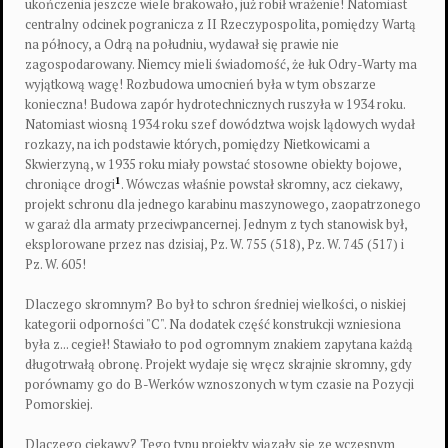
ukończenia jeszcze wiele brakowało, już robił wrażenie! Natomiast
centralny odcinek pogranicza z II Rzeczypospolita, pomiędzy Wartą
na północy, a Odrą na południu, wydawał się prawie nie
zagospodarowany. Niemcy mieli świadomość, że łuk Odry-Warty ma
wyjątkową wagę! Rozbudowa umocnień była w tym obszarze
konieczna! Budowa zapór hydrotechnicznych ruszyła w 1934 roku.
Natomiast wiosną 1934 roku szef dowództwa wojsk lądowych wydał
rozkazy, na ich podstawie których, pomiędzy Nietkowicami a
Skwierzyną, w 1935 roku miały powstać stosowne obiekty bojowe,
1
chroniące drogi
. Wówczas właśnie powstał skromny, acz ciekawy,
projekt schronu dla jednego karabinu maszynowego, zaopatrzonego
w garaż dla armaty przeciwpancernej. Jednym z tych stanowisk był,
eksplorowane przez nas dzisiaj, Pz. W. 755 (518), Pz. W. 745 (517) i
Pz. W. 605!
Dlaczego skromnym? Bo był to schron średniej wielkości, o niskiej
kategorii odporności "C". Na dodatek część konstrukcji wzniesiona
była z... cegieł! Stawiało to pod ogromnym znakiem zapytana każdą
długotrwałą obronę. Projekt wydaje się wręcz skrajnie skromny, gdy
porównamy go do B-Werków wznoszonych w tym czasie na Pozycji
Pomorskiej.
Dlaczego ciekawy? Tego typu projekty wiązały się ze wczesnym