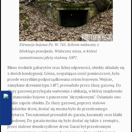
Elewacja bojowa Pz. W. 745. Schron widoczny z
bliskiego przedpola. Widoczna nisza, w której
zamontowano płytę stalową 10P7.
Mimo średnich gabarytów oraz lichej odporności, obiekty składały się
z dwóch kondygnacji. Górna, zespalająca sześć pomieszczeń, była
przede wszystkim podporządkowana celom bojowym. Wejście,
zamykane drzwiami typu 14P7, prowadziło przez śluzę gazową. Do
śluzy gazowej przylegała wartownia z ubikacją, w której znajdowało
się stanowisko bojowe z pancerzem "skrzynkowymi". Osłaniało ono
bliskie zapole obiektu. Ze śluzy gazowej, poprzez stalowe
dwudzielne drzwi, dostać się można było do przestronnego
korytarza. Ten natomiast prowadził do garażu, kazamaty oraz klatki
schodowej. Do garażu można się było dostać się także z zewnątrz,
przez stalowe dwuskrzydłowe drzwi. Garaż był przestronnym