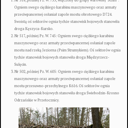
Nr 518, później Pz. W. 755, włączony do grupy warownej "Schill":
Ogniem swego ciężkiego karabinu maszynowego oraz armaty
przeciwpancernej osłaniał zapole mostu obrotowego D724.
Swoistą oś sektorów ognia tychże stanowisk bojowych stanowiła
droga Kęszyca-Kursko.
Nr 517, później Pz. W. 745: Ogniem swego ciężkiego karabinu
maszynowego oraz armaty przeciwpancernej osłaniał zapole
mostu nad rzeką Jeziorna (Psim Strumykiem). Oś sektorów ognia
tychże stanowisk bojowych stanowiła droga Międzyrzecz-
Sulęcin.
Nr 502, później Pz. W. 605: Ogniem swego ciężkiego karabinu
maszynowego oraz armaty przeciwpancernej osłaniał zapole
mostu przesuwno-przechylnego K616. Oś sektorów ognia
tychże stanowisk bojowych stanowiła droga Świebodzin-Krosno
Odrzańskie w Przetocznicy.