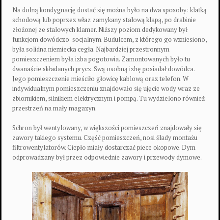
Na dolną kondygnację dostać się można było na dwa sposoby: klatką
schodową lub poprzez właz zamykany stalową klapą, po drabinie
złożonej ze stalowych klamer. Niższy poziom dedykowany był
funkcjom dowódczo-socjalnym. Budulcem, z którego go wzniesiono,
była solidna niemiecka cegła. Najbardziej przestronnym
pomieszczeniem była izba pogotowia. Zamontowanych było tu
dwanaście składanych prycz. Swą osobną izbę posiadał dowódca.
Jego pomieszczenie mieściło głowicę kablową oraz telefon. W
indywidualnym pomieszczeniu znajdowało się ujęcie wody wraz ze
zbiornikiem, silnikiem elektrycznym i pompą. Tu wydzielono również
przestrzeń na mały magazyn.
Schron był wentylowany, w większości pomieszczeń znajdowały się
zawory takiego systemu. Część pomieszczeń, nosi ślady montażu
filtrowentylatorów. Ciepło miały dostarczać piece okopowe. Dym
odprowadzany był przez odpowiednie zawory i przewody dymowe.