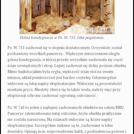
Dolna kondygnacja w Pz. W. 755. Izba pogotowia.
Pz. W. 755 zachował się w stopniu dostatecznym. Oczywiście został
pozbawiony wszelkich pancerzy... Większym zniszczeniom uległa
górna kondygnacja, w której przede wszystkim zachowała się część
ścian zewnętrznych i strop. Lepiej zachował się dolny poziom obiektu.
Mimo budulca jakim była cegła, większość ścian stoi na swoim
miejscu, układ pomieszczeń jest bardzo czytelny. Gdzieniegdzie
widoczne są tutaj napisy eksploatacyjne. Widoczne są pozostałości
montażu prycz. Niestety zbiera się tu także woda, należy więc przy
eksploracji schronu zachować ogromną ostrożność.
Pz. W. 745 to jeden z najlepiej zachowanych obiektów na całym MRU.
Pancerze zdemontowano tutaj ostrożnie, bryła obiektu praktycznie
nie została naruszona. Na ścianach widoczne są liczne napisy
eksploatacyjne. Szczególnie ciekawe są te, zachowane w izbie
dowódcy. Opisują m.in. wyprowadzenie kabli, z podziałem na polowe i