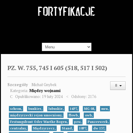
PZ. W. 755, 745 I 605 (518, 517 I 502)
Szczegóły
Michał Gnybek
Kategoria:
Między wojnami
Opublikowano: 19 luty 2024
Odsłony: 2176
schron,
bunkier,
lubuskie,
14P7,
MG 08,
mru,
międzyrzecki rejon umocniony,
ffowb,
owb,
Festungsfront Oder Warthe Bogen,
pzw,
Panzerwerk,
centralny,
Międzyrzecz,
Stand,
10P7,
dw 137,