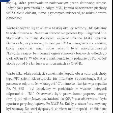
kopułą, która przetrwała w naderwanym przez detonację stropie.
Jedyna jaka przetrwała na całym MRU, kopuła obserwatora piechoty
9P7! Całość obiektu, mimo ogromnych zniszczeń, absolutnie warto
odwiedzić!
Warto rozejrzeć się również w bliskiej okolicy schrony. Odnajdziemy
tu wybudowane w 1944 roku stanowisko polowe typu Ringstand 58c.
Stanowisko to miało docelowo wspierać obronę bliską schronu.
Oznacza to, że już we wspomnianym 1944 uznano, że obrona bliska,
którą zapewniać miał sobie schron była niewystarczająca!
Niewystarczający był również ogień stanowisk bojowych odległego
o ok. 600 m Pz. W. 669. Warto nadmienić, że na południe od Pz. W. 668
zionie ponad 6,5 km luka w umocnieniach FF O-W-B...
Warto kilka zdań poświęcić samej małej kopule obserwatora piechoty
typu 9P7 (niem. Kleinstglocke für Infanterie Beobachtung). Był to
pancerz o odporności w kategorii "C", mimo to - tak jak w przypadku
Pz. W. 668 - był osadzany w projektach w wyższej kategorii
odporności - "B1". Obserwacja była prowadzona poprzez cztery
o
otwory przeziernikowe, rozstawione co 90
. Praca obserwatora była
oparta o peryskop kątowy Pz.B.W.F.5a. Każdy z otworów zamykany
był zasuwą. Do swej dyspozycji żołnierz miał mapniki - rozkładane