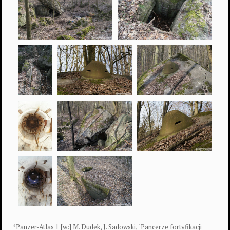
*Panzer-Atlas 1 [w:] M. Dudek, J. Sadowski, "Pancerze fortyfikacji