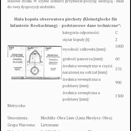
stalowe stoliki. W szybie żołnierz przybierał pozycję siedzącą - miał
do swej dyspozycji siedzisko.
Mała kopuła obserwatora piechoty (Kleinstglocke für
Infanterie-Beobachtung) - podstawowe dane techniczne*:
kategoria odporności:
C
ciężar kopuły [t]:
2
1000
wysokość całkowita [mm]:
grubość pancerza [mm]:
60
średnica wewnętrzna w części
570
narażonej na ostrzał [mm]:
średnica wewnętrzna u
900
podstawy [mm]:
średnica zewnętrzna u
1300
podstawy [mm]:
Metryczka:
Umocnienia:
Nischlitz-Obra Linie (Linia Niesłysz-Obra)
Grupa Warowna:
Lietzmann