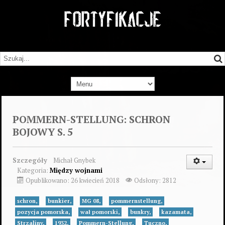
POMMERN-STELLUNG: SCHRON
BOJOWY S. 5
Szczegóły
Michał Gnybek
Kategoria:
Między wojnami
Opublikowano: 26 kwiecień 2018
Odsłony: 2812
schron,
bunkier,
MG 08,
pommernstellung,
pozycja pomorska,
wał pomorski,
bunkry,
kazamata,
Strzaliny,
1932,
Pommern-Stellung,
Tuczno,