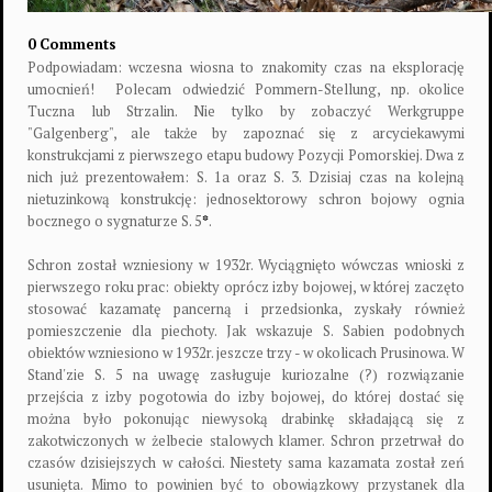
0 Comments
Podpowiadam: wczesna wiosna to znakomity czas na eksplorację
umocnień!
Polecam odwiedzić Pommern-Stellung, np. okolice
Tuczna lub Strzalin. Nie tylko by zobaczyć Werkgruppe
"Galgenberg", ale także by zapoznać się z arcyciekawymi
konstrukcjami z pierwszego etapu budowy Pozycji Pomorskiej. Dwa z
nich już prezentowałem: S. 1a oraz S. 3. Dzisiaj czas na kolejną
nietuzinkową konstrukcję: jednosektorowy schron bojowy ognia
bocznego o sygnaturze S. 5
*
.
Schron został wzniesiony w 1932r. Wyciągnięto wówczas wnioski z
pierwszego roku prac: obiekty oprócz izby bojowej, w której zaczęto
stosować kazamatę pancerną i przedsionka, zyskały również
pomieszczenie dla piechoty. Jak wskazuje S. Sabien podobnych
obiektów wzniesiono w 1932r. jeszcze trzy - w okolicach Prusinowa. W
Stand'zie S. 5 na uwagę zasługuje kuriozalne (?) rozwiązanie
przejścia z izby pogotowia do izby bojowej, do której dostać się
można było pokonując niewysoką drabinkę składającą się z
zakotwiczonych w żelbecie stalowych klamer. Schron przetrwał do
czasów dzisiejszych w całości. Niestety sama kazamata został zeń
usunięta. Mimo to powinien być to obowiązkowy przystanek dla