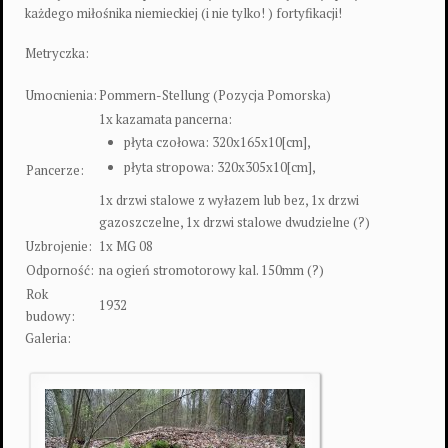
każdego miłośnika niemieckiej (i nie tylko!
) fortyfikacji!
Metryczka:
Umocnienia:
Pommern-Stellung (Pozycja Pomorska)
1x kazamata pancerna:
płyta czołowa: 320x165x10[cm],
płyta stropowa: 320x305x10[cm],
Pancerze:
1x drzwi stalowe z wyłazem lub bez, 1x drzwi
gazoszczelne, 1x drzwi stalowe dwudzielne (?)
Uzbrojenie:
1x MG 08
Odporność:
na ogień stromotorowy kal. 150mm (?)
Rok
1932
budowy:
Galeria: