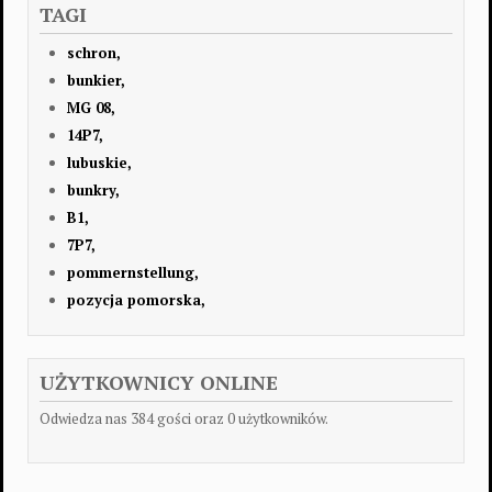
TAGI
schron,
bunkier,
MG 08,
14P7,
lubuskie,
bunkry,
B1,
7P7,
pommernstellung,
pozycja pomorska,
UŻYTKOWNICY ONLINE
Odwiedza nas 384 gości oraz 0 użytkowników.