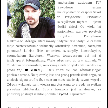
amatorskim zacięciem IT?
Zawodowo jestem
nauczycielem w Zespole Szkół
w Przytocznej. Prywatnie
szczęśliwym mężem i ojcem
dwójki dzieci. Od wielu lat
pasjonatem szeroko pojętych
fortyfikacji. Początkowo
bunkrowiec, którego interesowały "jedynie" tzw. "doły". Z czasem
moje zainteresowanie wzbudziły konstrukcje naziemne, zacząłem
poznawać kolejne linie umocnień, szczegóły konstrukcyjne,
gromadziłem literaturę... Wiernym towarzyszem był mi (i
jest!) aparat fotograficzny. Wiele zdjęć szło do tzw. szuflady. W
2014 roku postanowiłem, że uczynię z nich pożytek i tak narodził się
profil
fb/FORTYFIKACJE
. Dziś rodzi się coś równoległego:
poniższa strona. Na tą chwilę jest ona próbą przeniesienia tego, co
znajduje się na profilu fb, z czasem może stanie się czymś więcej...
Zdjęcia wykonuję sam, wiedza merytoryczna to przede wszystkim
prywatna biblioteczka. Strona tworzona jest amatorsko, za
podstawę posłużył szablon Joomla
Beyond
. Zapraszam!