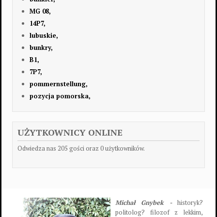
MG 08,
14P7,
lubuskie,
bunkry,
B1,
7P7,
pommernstellung,
pozycja pomorska,
UŻYTKOWNICY ONLINE
Odwiedza nas 205 gości oraz 0 użytkowników.
Michał Gnybek -
historyk?
politolog? filozof z lekkim,