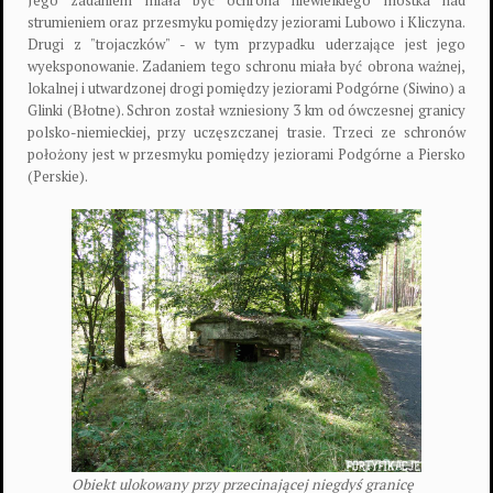
Jego zadaniem miała być ochrona niewielkiego mostka nad
strumieniem oraz przesmyku pomiędzy jeziorami Lubowo i Kliczyna.
Drugi z "trojaczków" - w tym przypadku uderzające jest jego
wyeksponowanie. Zadaniem tego schronu miała być obrona ważnej,
lokalnej i utwardzonej drogi pomiędzy jeziorami Podgórne (Siwino) a
Glinki (Błotne). Schron został wzniesiony 3 km od ówczesnej granicy
polsko-niemieckiej, przy uczęszczanej trasie. Trzeci ze schronów
położony jest w przesmyku pomiędzy jeziorami Podgórne a Piersko
(Perskie).
Obiekt ulokowany przy przecinającej niegdyś granicę