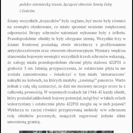
polsko-niemiecką trasie, łączącej obecnie Sowią Górę
i Gościm.
Ściany wszystkich „trojaczków” były ceglane, być może były również
na zewnątrz otynkowane, co miało sprawiać wrażenie zwiększonej
odporności. Stropy schronów natomiast wykonane były z żelbetu.
Prawdopodobnie obiekty te były obsypane ziemią. Wszystkie trzy w
ścianie frontowej posiadają otwór strzelniczy z profilowaniem
antyrykoszetowym oraz otworem obserwacyjnym. Wymiary wnęki na
stanowisku bojowym wewnątrz wszystkich trzech schronów wskazują,
że załogę miała prawdopodobnie chronić płyta stalowa 422P01 o
grubości 3 cm. Istnieją przypuszczenia, że ostatecznie płyta ta nie
została zamontowana – świadczyć o tym miały "nienaruszone"
nakrętki na kotwach, na których miałyby „zawisnąć” pancerze. Warto
jednak z całą siłą zaznaczyć, że dziś nie możemy niczego orzec tu z
całkowitą pewnością. W wojennych realiach lat 1944-45 każdy obiekt,
który posiadał jakikolwiek bojowy potencjał, mógł być w takich celach
wykorzystany i ostatecznie płyta 422P01 mogła się w nich pojawić!
Wyklucza to raczej również przypisywaną niekiedy w/w schronom
rolę obiektów pozornych, mających sugerować jedynie silnie
umocnioną granicę.