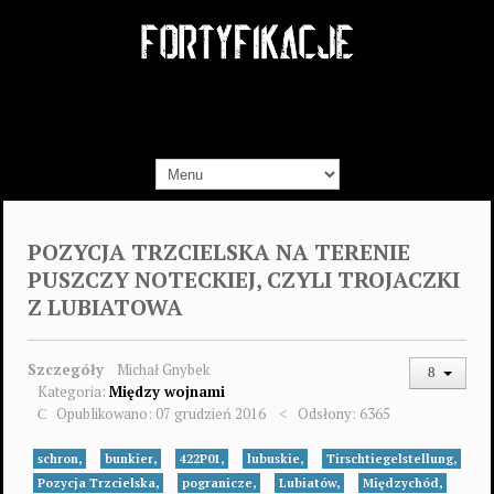
POZYCJA TRZCIELSKA NA TERENIE
PUSZCZY NOTECKIEJ, CZYLI TROJACZKI
Z LUBIATOWA
Szczegóły
Michał Gnybek
Kategoria:
Między wojnami
Opublikowano: 07 grudzień 2016
Odsłony: 6365
schron,
bunkier,
422P01,
lubuskie,
Tirschtiegelstellung,
Pozycja Trzcielska,
pogranicze,
Lubiatów,
Międzychód,