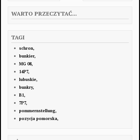
WARTO PRZECZYTAĆ...
TAGI
schron,
bunkier,
MG 08,
14P7,
lubuskie,
bunkry,
B1,
7P7,
pommernstellung,
pozycja pomorska,