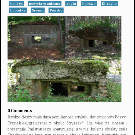
bunkry,
pozycja graniczna
cegła
Lubowo
Kliczyno
Lubiatka
Siwino
Piersko
0 Comments
Bardzo cieszy mnie duża popularność artykułu dot. schronów Pozycji
Trzcielskiej/granicznej z okolic Stryszek*! Idę więc za ciosem i
prezentuję Państwu jego kontynuację, a w niej kolejne obiekty stałe
Tirschtiegelstellung, tym razem z okolic Lubiatowa. Wszystkie trzy