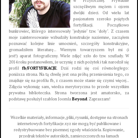
w Przytocznej. Prywatnie
szczęśliwym mężem i ojcem
dwójki dzieci. Od wielu lat
pasjonatem szeroko pojętych
fortyfikacji. Początkowo
bunkrowiec, którego interesowały "jedynie" tzw. "doły". Z czasem
moje zainteresowanie wzbudziły konstrukcje naziemne, zacząłem
poznawać kolejne linie umocnień, szczegóły konstrukcyjne,
gromadziłem literaturę... Wiernym towarzyszem był mi (i
jest!) aparat fotograficzny. Wiele zdjęć szło do tzw. szuflady. W
2014 roku postanowiłem, że uczynię z nich pożytek i tak narodził się
profil
fb/FORTYFIKACJE
. Dziś rodzi się coś równoległego:
poniższa strona. Na tą chwilę jest ona próbą przeniesienia tego, co
znajduje się na profilu fb, z czasem może stanie się czymś więcej...
Zdjęcia wykonuję sam, wiedza merytoryczna to przede wszystkim
prywatna biblioteczka. Strona tworzona jest amatorsko, za
podstawę posłużył szablon Joomla
Beyond
. Zapraszam!
Wszelkie materiały, informacje, pliki, rysunki, dostępne na stronach
internetowych fortyfikacje.xyz nie mogą być publikowane i
redystrybuowane bez pisemnej zgody właściciela. Kopiowanie,
przedruk tekstów autorskich, zamieszczonych na łamach