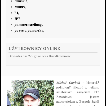
lubuskie,
bunkry,
B1,
7P7,
pommernstellung,
pozycja pomorska,
UŻYTKOWNICY ONLINE
Odwiedza nas 279 gości oraz 0 użytkowników.
Michał Gnybek -
historyk?
politolog? filozof z lekkim,
amatorskim zacięciem IT?
Zawodowo jestem
nauczycielem w Zespole Szkół