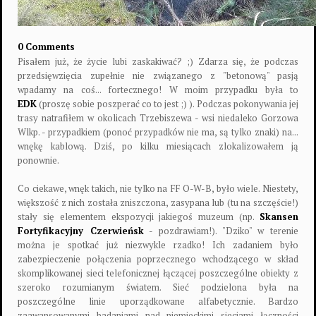
0 Comments
Pisałem już, że życie lubi zaskakiwać? ;) Zdarza się, że podczas
przedsięwzięcia zupełnie nie związanego z "betonową" pasją
wpadamy na coś... fortecznego! W moim przypadku była to
EDK
(proszę sobie poszperać co to jest ;) ). Podczas pokonywania jej
trasy natrafiłem w okolicach Trzebiszewa - wsi niedaleko Gorzowa
Wlkp. - przypadkiem (ponoć przypadków nie ma, są tylko znaki) na...
wnękę kablową. Dziś, po kilku miesiącach zlokalizowałem ją
ponownie.
Co ciekawe, wnęk takich, nie tylko na FF O-W-B, było wiele. Niestety,
większość z nich została zniszczona, zasypana lub (tu na szczęście!)
stały się elementem ekspozycji jakiegoś muzeum (np.
Skansen
Fortyfikacyjny Czerwieńsk
- pozdrawiam!). "Dziko" w terenie
można je spotkać już niezwykle rzadko! Ich zadaniem było
zabezpieczenie połączenia poprzecznego wchodzącego w skład
skomplikowanej sieci telefonicznej łączącej poszczególne obiekty z
szeroko rozumianym światem. Sieć podzielona była na
poszczególne linie uporządkowane alfabetycznie. Bardzo
zaawansowanymi badaniami nad niemieckimi sieciami łączności