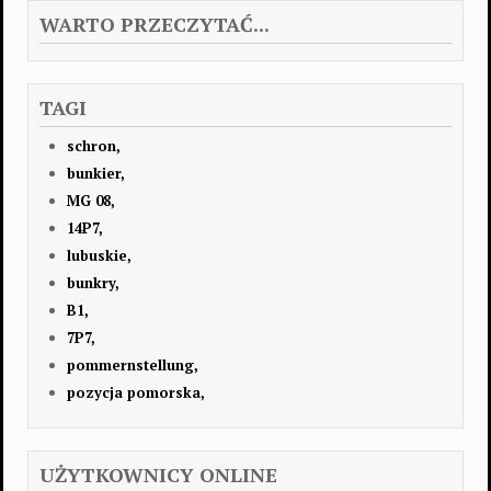
WARTO PRZECZYTAĆ...
TAGI
schron,
bunkier,
MG 08,
14P7,
lubuskie,
bunkry,
B1,
7P7,
pommernstellung,
pozycja pomorska,
UŻYTKOWNICY ONLINE