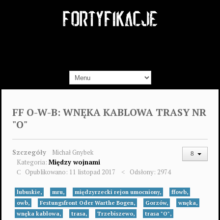
FF O-W-B: WNĘKA KABLOWA TRASY NR
"O"
Szczegóły
Michał Gnybek
Kategoria:
Między wojnami
Opublikowano: 11 listopad 2017
Odsłony: 2974
lubuskie,
mru,
międzyrzecki rejon umocniony,
ffowb,
owb,
Festungsfront Oder Warthe Bogen,
Gorzów,
wnęka,
wnęka kablowa,
trasa,
Trzebiszewo,
trasa "O",