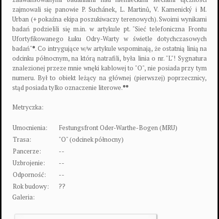
zajmowali się panowie P. Suchánek, L. Martinů, V. Kamenický i M.
Urban (+ pokaźna ekipa poszukiwaczy terenowych). Swoimi wynikami
badań podzielili się m.in. w artykule pt. "Sieć telefoniczna Frontu
Ufortyfikowanego Łuku Odry-Warty w świetle dotychczasowych
badań"
*
. Co intrygujące w/w artykule wspominają, że ostatnią linią na
odcinku północnym, na którą natrafili, była linia o nr. "L"! Sygnatura
znalezionej przeze mnie wnęki kablowej to "O", nie posiada przy tym
numeru. Był to obiekt leżący na głównej (pierwszej) poprzecznicy,
stąd posiada tylko oznaczenie literowe.
**
Metryczka:
Umocnienia:
Festungsfront Oder-Warthe-Bogen (MRU)
Trasa:
"O" (odcinek północny)
Pancerze:
--
Uzbrojenie:
--
Odporność:
--
Rok budowy:
??
Galeria: