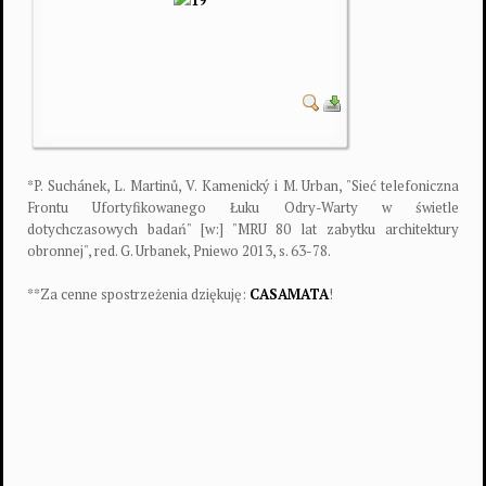
*P. Suchánek, L. Martinů, V. Kamenický i M. Urban, "Sieć telefoniczna
Frontu Ufortyfikowanego Łuku Odry-Warty w świetle
dotychczasowych badań" [w:] "MRU 80 lat zabytku architektury
obronnej", red. G. Urbanek, Pniewo 2013, s. 63-78.
**Za cenne spostrzeżenia dziękuję:
CASAMATA
!