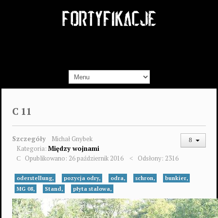
C 11
Szczegóły
Michał Gnybek
Kategoria:
Między wojnami
Opublikowano: 26 październik 2016
Odsłony: 2316
oderstellung,
pozycja odry,
odra,
schron,
bunkier,
MG 08,
Stand,
płyta stalowa,