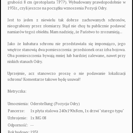
grubości 8 cm (protoplasta 7P7?). Wybudowany prawdopodobnie w
1931r., czyli jeszcze na początku wznoszenia Pozycji Odry.
Jest to jeden z niewielu tak dobrze zachowanych schronów,
nieograbiony przez złomiarzy. Stąd nie chcę tu publicznie podawać
namiarów tegoż obiektu. Mam nadzieję, że Państwo to zrozumieją...
Jako że kubatura schronu nie przedstawiała się imponująco, jego
wnętrze stanowią dwa pomieszczenia: przedsionek oraz izba bojowa.
Oba pomieszczenia bywają mniej lub bardziej zalewane, nawet przy
niskich stanach Odry.
Uprzejmie, acz stanowczo proszę o nie podawanie lokalizacji
schronu! Komentarze takowe będę usuwał!
Metryczka:
Umocnienia:
Oderstellung (Pozycja Odry)
Pancerze:
1x płyta stalowa 240x190x8cm, 1x drzwi "starego typu"
Uzbrojenie:
1x MG 08
Odporność:
--
Rok budowy:
1931