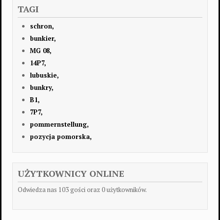
TAGI
schron,
bunkier,
MG 08,
14P7,
lubuskie,
bunkry,
B1,
7P7,
pommernstellung,
pozycja pomorska,
UŻYTKOWNICY ONLINE
Odwiedza nas 103 gości oraz 0 użytkowników.