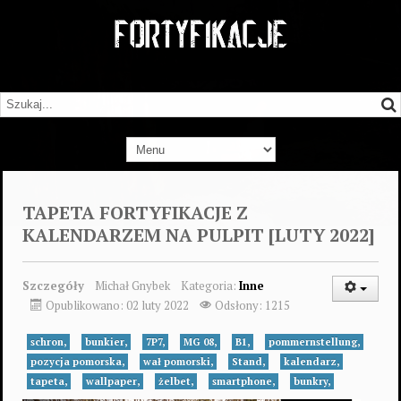
TAPETA FORTYFIKACJE Z
KALENDARZEM NA PULPIT [LUTY 2022]
Szczegóły
Michał Gnybek
Kategoria:
Inne
Opublikowano: 02 luty 2022
Odsłony: 1215
schron,
bunkier,
7P7,
MG 08,
B1,
pommernstellung,
pozycja pomorska,
wał pomorski,
Stand,
kalendarz,
tapeta,
wallpaper,
żelbet,
smartphone,
bunkry,