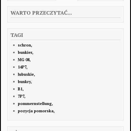
WARTO PRZECZYTAĆ...
TAGI
schron,
bunkier,
MG 08,
14P7,
lubuskie,
bunkry,
B1,
7P7,
pommernstellung,
pozycja pomorska,