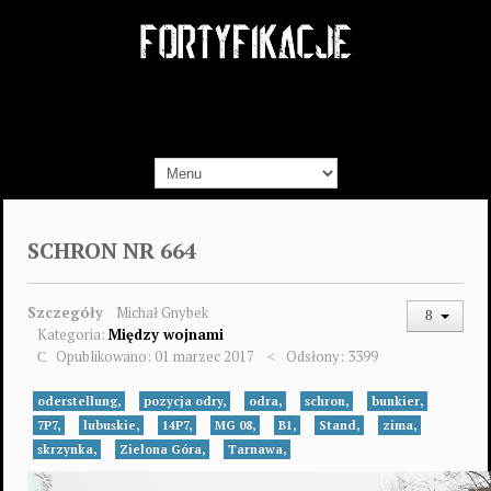
SCHRON NR 664
Szczegóły
Michał Gnybek
Kategoria:
Między wojnami
Opublikowano: 01 marzec 2017
Odsłony: 3399
oderstellung,
pozycja odry,
odra,
schron,
bunkier,
7P7,
lubuskie,
14P7,
MG 08,
B1,
Stand,
zima,
skrzynka,
Zielona Góra,
Tarnawa,