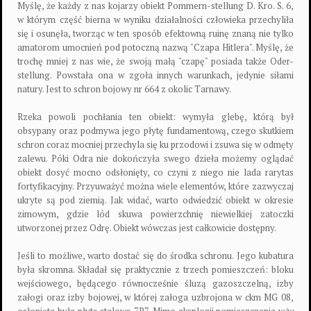
Myślę, że każdy z nas kojarzy obiekt Pommern-stellung D. Kro. S. 6,
w którym część bierna w wyniku działalności człowieka przechyliła
się i osunęła, tworząc w ten sposób efektowną ruinę znaną nie tylko
amatorom umocnień pod potoczną nazwą "Czapa Hitlera". Myślę, że
trochę mniej z nas wie, że swoją małą "czapę" posiada także Oder-
stellung. Powstała ona w zgoła innych warunkach, jedynie siłami
natury. Jest to schron bojowy nr 664 z okolic Tarnawy.
Rzeka powoli pochłania ten obiekt: wymyła glebę, którą był
obsypany oraz podmywa jego płytę fundamentową, czego skutkiem
schron coraz mocniej przechyla się ku przodowi i zsuwa się w odmęty
zalewu. Póki Odra nie dokończyła swego dzieła możemy oglądać
obiekt dosyć mocno odsłonięty, co czyni z niego nie lada rarytas
fortyfikacyjny. Przyuważyć można wiele elementów, które zazwyczaj
ukryte są pod ziemią. Jak widać, warto odwiedzić obiekt w okresie
zimowym, gdzie lód skuwa powierzchnię niewielkiej zatoczki
utworzonej przez Odrę. Obiekt wówczas jest całkowicie dostępny.
Jeśli to możliwe, warto dostać się do środka schronu. Jego kubatura
była skromna. Składał się praktycznie z trzech pomieszczeń: bloku
wejściowego, będącego równocześnie śluzą gazoszczelną, izby
załogi oraz izby bojowej, w której załoga uzbrojona w ckm MG 08,