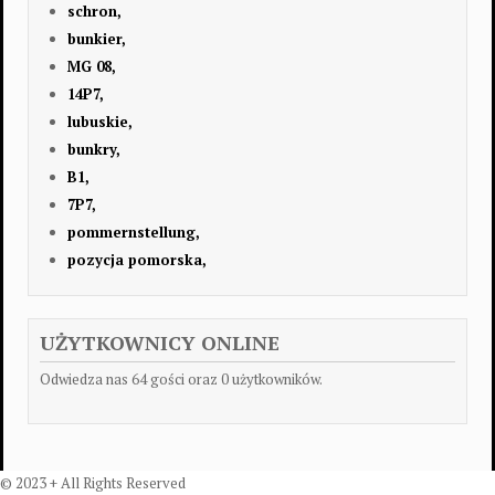
schron,
bunkier,
MG 08,
14P7,
lubuskie,
bunkry,
B1,
7P7,
pommernstellung,
pozycja pomorska,
UŻYTKOWNICY ONLINE
Odwiedza nas 64 gości oraz 0 użytkowników.
© 2023 + All Rights Reserved