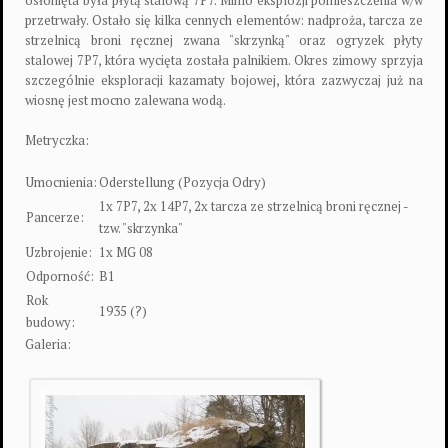
osłonięta była płytą stalową 7P7. Mimo eksplozji pomieszczenia w/w
przetrwały. Ostało się kilka cennych elementów: nadproża, tarcza ze
strzelnicą broni ręcznej zwana "skrzynką" oraz ogryzek płyty
stalowej 7P7, która wycięta została palnikiem. Okres zimowy sprzyja
szczególnie eksploracji kazamaty bojowej, która zazwyczaj już na
wiosnę jest mocno zalewana wodą.
Metryczka:
Umocnienia:
Oderstellung (Pozycja Odry)
1x 7P7, 2x 14P7, 2x tarcza ze strzelnicą broni ręcznej -
Pancerze:
tzw. "skrzynka"
Uzbrojenie:
1x MG 08
Odporność:
B1
Rok
1935 (?)
budowy:
Galeria: