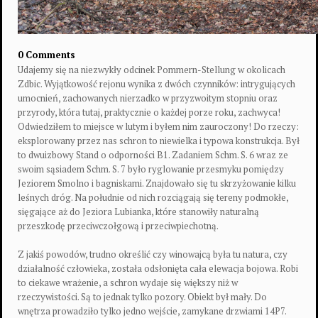
0 Comments
Udajemy się na niezwykły odcinek Pommern-Stellung w okolicach
Zdbic. Wyjątkowość rejonu wynika z dwóch czynników: intrygujących
umocnień, zachowanych nierzadko w przyzwoitym stopniu oraz
przyrody, która tutaj, praktycznie o każdej porze roku, zachwyca!
Odwiedziłem to miejsce w lutym i byłem nim zauroczony! Do rzeczy:
eksplorowany przez nas schron to niewielka i typowa konstrukcja. Był
to dwuizbowy Stand o odporności B1. Zadaniem Schm. S. 6 wraz ze
swoim sąsiadem Schm. S. 7 było ryglowanie przesmyku pomiędzy
Jeziorem Smolno i bagniskami. Znajdowało się tu skrzyżowanie kilku
leśnych dróg. Na południe od nich rozciągają się tereny podmokłe,
sięgające aż do Jeziora Lubianka, które stanowiły naturalną
przeszkodę przeciwczołgową i przeciwpiechotną.
Z jakiś powodów, trudno określić czy winowajcą była tu natura, czy
działalność człowieka, została odsłonięta cała elewacja bojowa. Robi
to ciekawe wrażenie, a schron wydaje się większy niż w
rzeczywistości. Są to jednak tylko pozory. Obiekt był mały. Do
wnętrza prowadziło tylko jedno wejście, zamykane drzwiami 14P7.