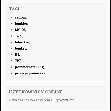
TAGI
schron,
bunkier,
MG 08,
14P7,
lubuskie,
bunkry,
B1,
7P7,
pommernstellung,
pozycja pomorska,
UŻYTKOWNICY ONLINE
Odwiedza nas 194 gości oraz 0 użytkowników.