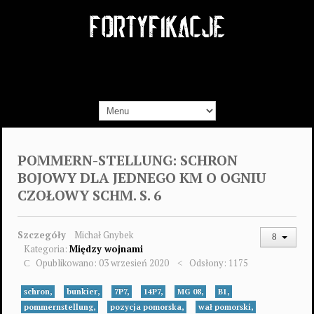
POMMERN-STELLUNG: SCHRON
BOJOWY DLA JEDNEGO KM O OGNIU
CZOŁOWY SCHM. S. 6
Szczegóły
Michał Gnybek
Kategoria:
Między wojnami
Opublikowano: 03 wrzesień 2020
Odsłony: 1175
schron,
bunkier,
7P7,
14P7,
MG 08,
B1,
pommernstellung,
pozycja pomorska,
wał pomorski,