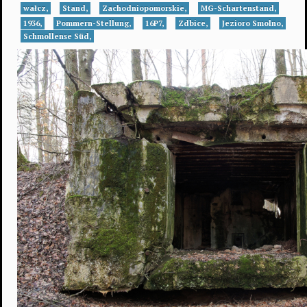
wałcz,
Stand,
Zachodniopomorskie,
MG-Schartenstand,
1936,
Pommern-Stellung,
16P7,
Zdbice,
Jezioro Smolno,
Schmollense Süd,