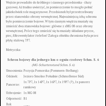
Wejście prowadziło do krótkiego i ciasnego przedsionka - śluzy
gazowej. Aż trudno uwierzyć, że pomieszczenie to mogło pełnić
jakiekolwiek role magazynowe. Przedsionek był przestrzeliwany
przez stanowisko obrony wewnętrznej. Najważniejszą izbą schronu
było pomieszczenie bojowe. W tym ciasnym wnętrzu musiały się
zmieścić dwa stanowiska bojowe: główne z sMG 08 oraz obrony
wewnętrznej. Prócz tego zmieścić się tu musiały składane prycze,
piec, filtrowentylator i telefon! Załoga obiektu chroniona była przez
płytę stalową 7P7.
Metryczka:
Schron bojowy dla jednego km o ogniu czołowy Schm. S. 6
(MG-Schartenstand Schm. S. 6)
Umocnienia:
Pozycja Pomorska (Pommern-Stellung)
Odcinek:
Jezioro Smolno Południe (Schmollense Süd)
1x 7P7, 1x 14P7, 1x 16P7, 1x 19P7 (?), 1x pancerz
Pancerze:
ramkowy
Uzbrojenie:
1x MG 08
Odporność:
B1
Rok