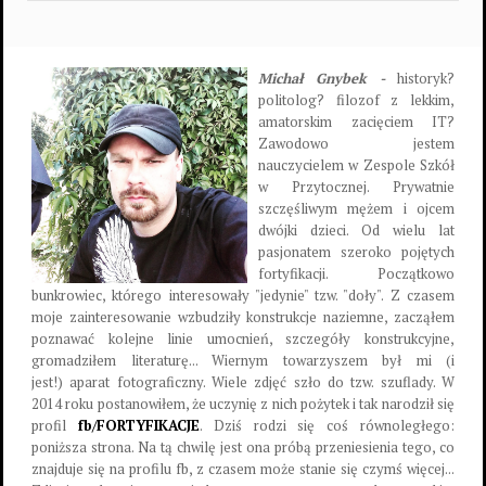
Michał Gnybek -
historyk?
politolog? filozof z lekkim,
amatorskim zacięciem IT?
Zawodowo jestem
nauczycielem w Zespole Szkół
w Przytocznej. Prywatnie
szczęśliwym mężem i ojcem
dwójki dzieci. Od wielu lat
pasjonatem szeroko pojętych
fortyfikacji. Początkowo
bunkrowiec, którego interesowały "jedynie" tzw. "doły". Z czasem
moje zainteresowanie wzbudziły konstrukcje naziemne, zacząłem
poznawać kolejne linie umocnień, szczegóły konstrukcyjne,
gromadziłem literaturę... Wiernym towarzyszem był mi (i
jest!) aparat fotograficzny. Wiele zdjęć szło do tzw. szuflady. W
2014 roku postanowiłem, że uczynię z nich pożytek i tak narodził się
profil
fb/FORTYFIKACJE
. Dziś rodzi się coś równoległego:
poniższa strona. Na tą chwilę jest ona próbą przeniesienia tego, co
znajduje się na profilu fb, z czasem może stanie się czymś więcej...