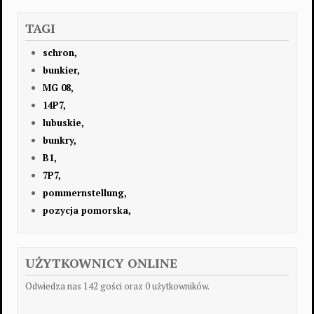
TAGI
schron,
bunkier,
MG 08,
14P7,
lubuskie,
bunkry,
B1,
7P7,
pommernstellung,
pozycja pomorska,
UŻYTKOWNICY ONLINE
Odwiedza nas 142 gości oraz 0 użytkowników.