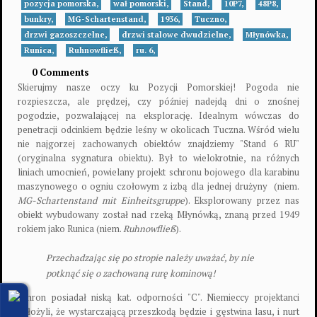
pozycja pomorska,
wał pomorski,
Stand,
10P7,
48P8,
bunkry,
MG-Schartenstand,
1936,
Tuczno,
drzwi gazoszczelne,
drzwi stalowe dwudzielne,
Młynówka,
Runica,
Ruhnowfließ,
ru. 6,
0 Comments
Skierujmy nasze oczy ku Pozycji Pomorskiej! Pogoda nie
rozpieszcza, ale prędzej, czy później nadejdą dni o znośnej
pogodzie, pozwalającej na eksplorację. Idealnym wówczas do
penetracji odcinkiem będzie leśny w okolicach Tuczna. Wśród wielu
nie najgorzej zachowanych obiektów znajdziemy "Stand 6 RU"
(oryginalna sygnatura obiektu). Był to wielokrotnie, na różnych
liniach umocnień, powielany projekt schronu bojowego dla karabinu
maszynowego o ogniu czołowym z izbą dla jednej drużyny (niem.
MG-Schartenstand mit Einheitsgruppe
). Eksplorowany przez nas
obiekt wybudowany został nad rzeką Młynówką, znaną przed 1949
rokiem jako Runica (niem.
Ruhnowfließ
).
Przechadzając się po stropie należy uważać, by nie
potknąć się o zachowaną rurę kominową!
Schron posiadał niską kat. odporności "C". Niemieccy projektanci
założyli, że wystarczającą przeszkodą będzie i gęstwina lasu, i nurt