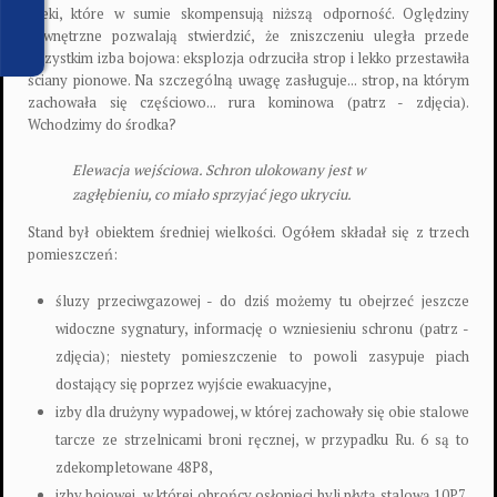
rzeki, które w sumie skompensują niższą odporność. Oględziny
zewnętrzne pozwalają stwierdzić, że zniszczeniu uległa przede
wszystkim izba bojowa: eksplozja odrzuciła strop i lekko przestawiła
ściany pionowe. Na szczególną uwagę zasługuje... strop, na którym
zachowała się częściowo... rura kominowa (patrz - zdjęcia).
Wchodzimy do środka?
Elewacja wejściowa. Schron ulokowany jest w
zagłębieniu, co miało sprzyjać jego ukryciu.
Stand był obiektem średniej wielkości. Ogółem składał się z trzech
pomieszczeń:
śluzy przeciwgazowej - do dziś możemy tu obejrzeć jeszcze
widoczne sygnatury, informację o wzniesieniu schronu (patrz -
zdjęcia); niestety pomieszczenie to powoli zasypuje piach
dostający się poprzez wyjście ewakuacyjne,
izby dla drużyny wypadowej, w której zachowały się obie stalowe
tarcze ze strzelnicami broni ręcznej, w przypadku Ru. 6 są to
zdekompletowane 48P8,
izby bojowej, w której obrońcy osłonięci byli płytą stalową 10P7,