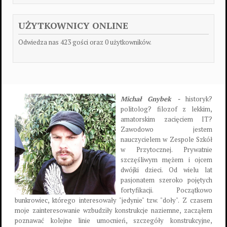
UŻYTKOWNICY ONLINE
Odwiedza nas 423 gości oraz 0 użytkowników.
Michał Gnybek -
historyk?
politolog? filozof z lekkim,
amatorskim zacięciem IT?
Zawodowo jestem
nauczycielem w Zespole Szkół
w Przytocznej. Prywatnie
szczęśliwym mężem i ojcem
dwójki dzieci. Od wielu lat
pasjonatem szeroko pojętych
fortyfikacji. Początkowo
bunkrowiec, którego interesowały "jedynie" tzw. "doły". Z czasem
moje zainteresowanie wzbudziły konstrukcje naziemne, zacząłem
poznawać kolejne linie umocnień, szczegóły konstrukcyjne,