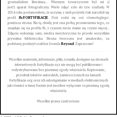
gromadziłem literaturę... Wiernym towarzyszem był mi (i
jest!) aparat fotograficzny. Wiele zdjęć szło do tzw. szuflady. W
2014 roku postanowiłem, że uczynię z nich pożytek i tak narodził się
profil
fb/FORTYFIKACJE
. Dziś rodzi się coś równoległego:
poniższa strona. Na tą chwilę jest ona próbą przeniesienia tego, co
znajduje się na profilu fb, z czasem może stanie się czymś więcej...
Zdjęcia wykonuję sam, wiedza merytoryczna to przede wszystkim
prywatna biblioteczka. Strona tworzona jest amatorsko, za
podstawę posłużył szablon Joomla
Beyond
. Zapraszam!
Wszelkie materiały, informacje, pliki, rysunki, dostępne na stronach
internetowych fortyfikacje.xyz nie mogą być publikowane i
redystrybuowane bez pisemnej zgody właściciela. Kopiowanie,
przedruk tekstów autorskich, zamieszczonych na łamach
fortyfikacje.org oraz ich udostępnianie w mediach elektronicznych
jak również w innej formie jest możliwe wyłącznie za pisemną zgodą
właściciela.
Wszelkie prawa zastrzeżone.