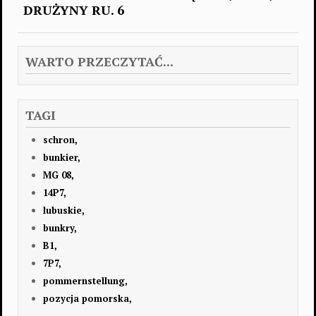
DRUŻYNY RU. 6
WARTO PRZECZYTAĆ...
TAGI
schron,
bunkier,
MG 08,
14P7,
lubuskie,
bunkry,
B1,
7P7,
pommernstellung,
pozycja pomorska,