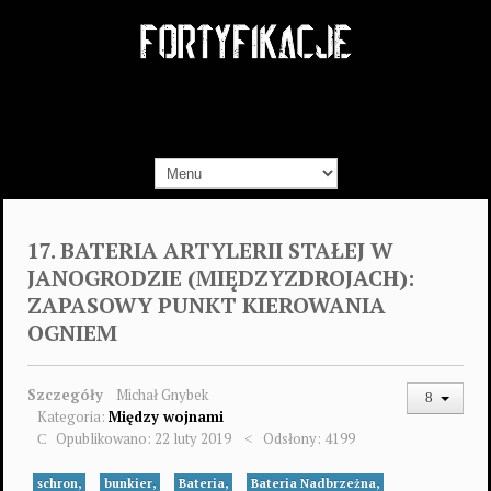
17. BATERIA ARTYLERII STAŁEJ W
JANOGRODZIE (MIĘDZYZDROJACH):
ZAPASOWY PUNKT KIEROWANIA
OGNIEM
Szczegóły
Michał Gnybek
Kategoria:
Między wojnami
Opublikowano: 22 luty 2019
Odsłony: 4199
schron,
bunkier,
Bateria,
Bateria Nadbrzeżna,