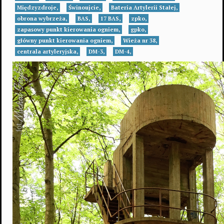
Międzyzdroje,
Świnoujcie,
Bateria Artylerii Stałej,
obrona wybrzeża,
BAS,
17 BAS,
zpko,
zapasowy punkt kierowania ogniem,
gpko,
główny punkt kierowania ogniem,
Wieża nr 38,
centrala artyleryjska,
DM-3,
DM-4,