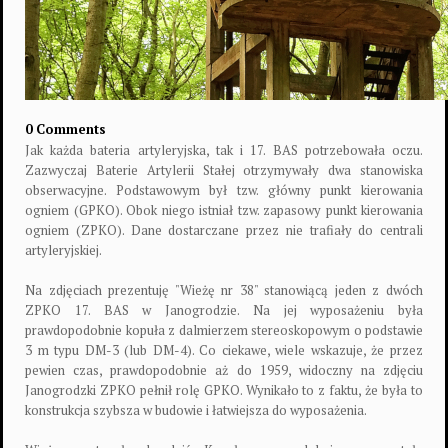
0 Comments
Jak każda bateria artyleryjska, tak i 17. BAS potrzebowała oczu.
Zazwyczaj Baterie Artylerii Stałej otrzymywały dwa stanowiska
obserwacyjne. Podstawowym był tzw. główny punkt kierowania
ogniem (GPKO). Obok niego istniał tzw. zapasowy punkt kierowania
ogniem (ZPKO). Dane dostarczane przez nie trafiały do centrali
artyleryjskiej.
Na zdjęciach prezentuję "Wieżę nr 38" stanowiącą je
den z dwóch
ZPKO 17. BAS w Janogrodzie. Na jej wyposażeniu była
prawdopodobnie kopuła z dalmierzem stereoskopowym o podstawie
3 m typu DM-3 (lub DM-4). Co ciekawe, wiele wskazuje, że przez
pewien czas, prawdopodobnie aż do 1959, widoczny na zdjęciu
Janogrodzki ZPKO pełnił rolę GPKO. Wynikało to z faktu, że była to
konstrukcja szybsza w budowie i łatwiejsza do wyposażenia.