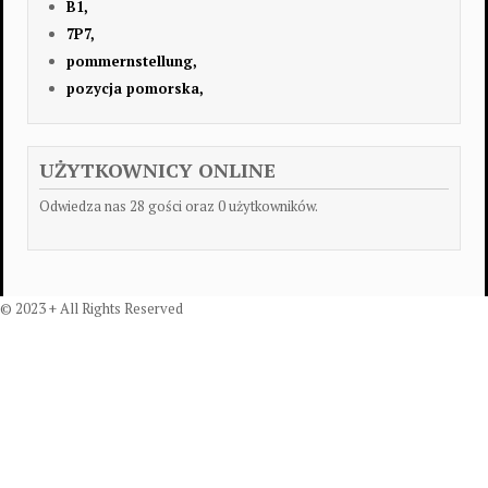
B1,
7P7,
pommernstellung,
pozycja pomorska,
UŻYTKOWNICY ONLINE
Odwiedza nas 28 gości oraz 0 użytkowników.
© 2023 + All Rights Reserved