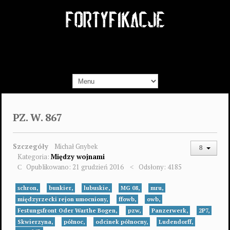
PZ. W. 867
Szczegóły
Michał Gnybek
Kategoria:
Między wojnami
Opublikowano: 21 grudzień 2016
Odsłony: 4185
schron,
bunkier,
lubuskie,
MG 08,
mru,
międzyrzecki rejon umocniony,
ffowb,
owb,
Festungsfront Oder Warthe Bogen,
pzw,
Panzerwerk,
2P7,
Skwierzyna,
północ,
odcinek północny,
Ludendorff,