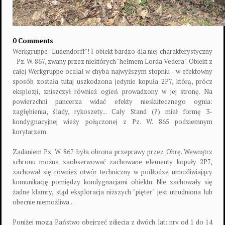
0 Comments
Werkgruppe "Ludendorff"! I obiekt bardzo dla niej charakterystyczny
- Pz. W. 867, zwany przez niektórych "hełmem Lorda Vedera". Obiekt z
całej Werkgruppe ocalał w chyba najwyższym stopniu - w efektowny
sposób została tutaj uszkodzona jedynie kopuła 2P7, którą, prócz
eksplozji, zniszczył również ogień prowadzony w jej stronę. Na
powierzchni pancerza widać efekty nieskutecznego ognia:
zagłębienia, ślady, rykoszety... Cały Stand (?) miał formę 3-
kondygnacyjnej wieży połączonej z Pz. W. 865 podziemnym
korytarzem.
Zadaniem Pz. W. 867 była obrona przeprawy przez Obrę. Wewnątrz
schronu można zaobserwować zachowane elementy kopuły 2P7,
zachował się również otwór techniczny w podłodze umożliwiający
komunikację pomiędzy kondygnacjami obiektu. Nie zachowały się
żadne klamry, stąd eksploracja niższych "pięter" jest utrudniona lub
obecnie niemożliwa...
Poniżej mogą Państwo obejrzeć zdjęcia z dwóch lat: nry od 1 do 14