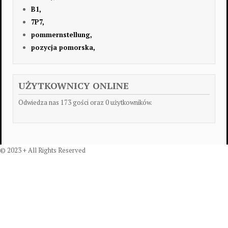
B1,
7P7,
pommernstellung,
pozycja pomorska,
UŻYTKOWNICY ONLINE
Odwiedza nas 173 gości oraz 0 użytkowników.
© 2023 + All Rights Reserved