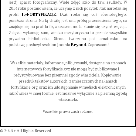
jest!) aparat fotograficzny. Wiele zdjęć szło do tzw. szuflady. W
2014 roku postanowiłem, że uczynię z nich pożytek i tak narodził się
profil
fb/FORTYFIKACJE
. Dziś rodzi się coś równoległego:
poniższa strona. Na tą chwilę jest ona próbą przeniesienia tego, co
znajduje się na profilu fb, z czasem może stanie się czymś więcej...
Zdjęcia wykonuję sam, wiedza merytoryczna to przede wszystkim
prywatna biblioteczka. Strona tworzona jest amatorsko, za
podstawę posłużył szablon Joomla
Beyond
. Zapraszam!
Wszelkie materiały, informacje, pliki, rysunki, dostępne na stronach
internetowych fortyfikacje.xyz nie mogą być publikowane i
redystrybuowane bez pisemnej zgody właściciela. Kopiowanie,
przedruk tekstów autorskich, zamieszczonych na łamach
fortyfikacje.org oraz ich udostępnianie w mediach elektronicznych
jak również w innej formie jest możliwe wyłącznie za pisemną zgodą
właściciela.
Wszelkie prawa zastrzeżone.
© 2023 + All Rights Reserved