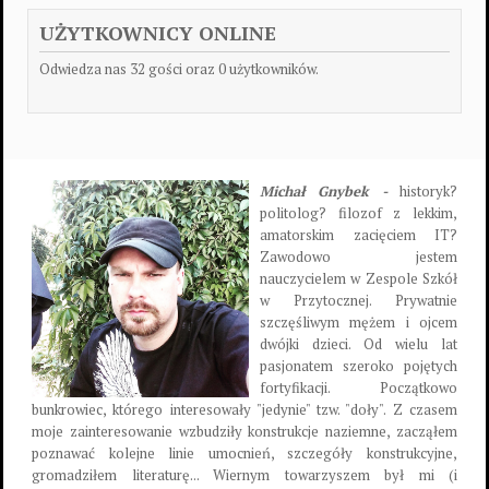
UŻYTKOWNICY ONLINE
Odwiedza nas 32 gości oraz 0 użytkowników.
Michał Gnybek -
historyk?
politolog? filozof z lekkim,
amatorskim zacięciem IT?
Zawodowo jestem
nauczycielem w Zespole Szkół
w Przytocznej. Prywatnie
szczęśliwym mężem i ojcem
dwójki dzieci. Od wielu lat
pasjonatem szeroko pojętych
fortyfikacji. Początkowo
bunkrowiec, którego interesowały "jedynie" tzw. "doły". Z czasem
moje zainteresowanie wzbudziły konstrukcje naziemne, zacząłem
poznawać kolejne linie umocnień, szczegóły konstrukcyjne,
gromadziłem literaturę... Wiernym towarzyszem był mi (i