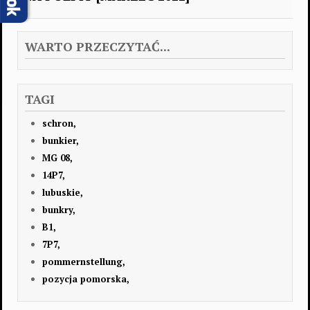
WARTO PRZECZYTAĆ...
TAGI
schron,
bunkier,
MG 08,
14P7,
lubuskie,
bunkry,
B1,
7P7,
pommernstellung,
pozycja pomorska,