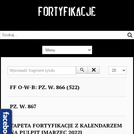
Wprowadź fragment tytułu
Pokaż #
FF O-W-B: PZ. W. 866 (522)
PZ. W. 867
TAPETA FORTYFIKACJE Z KALENDARZEM
NA PULPIT [MARZEC 2022]