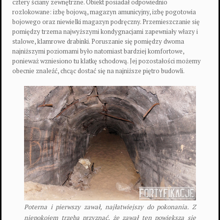
cztery ściany zewnętrzne. Obiekt posiadał odpowiednio
rozlokowane: izbę bojową, magazyn amunicyjny, izbę pogotowia
bojowego oraz niewielki magazyn podręczny. Przemieszczanie się
pomiędzy trzema najwyższymi kondygnacjami zapewniały włazy i
stalowe, klamrowe drabinki. Poruszanie się pomiędzy dwoma
najniższymi poziomami było natomiast bardziej komfortowe,
ponieważ wzniesiono tu klatkę schodową. Jej pozostałości możemy
obecnie znaleźć, chcąc dostać się na najniższe piętro budowli.
Poterna i pierwszy zawał, najłatwiejszy do pokonania. Z
niepokojem trzeba przyznać, że zawał ten powiększa się