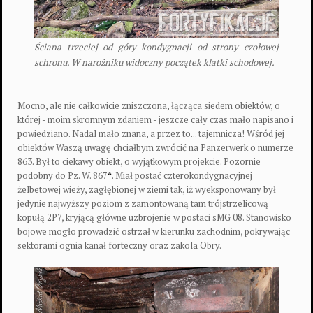
Ściana trzeciej od góry kondygnacji od strony czołowej
schronu. W narożniku widoczny początek klatki schodowej.
Mocno, ale nie całkowicie zniszczona, łącząca siedem obiektów, o
której - moim skromnym zdaniem - jeszcze cały czas mało napisano i
powiedziano. Nadal mało znana, a przez to... tajemnicza! Wśród jej
obiektów Waszą uwagę chciałbym zwrócić na Panzerwerk o numerze
863. Był to ciekawy obiekt, o wyjątkowym projekcie. Pozornie
podobny do Pz. W. 867
*
. Miał postać czterokondygnacyjnej
żelbetowej wieży, zagłębionej w ziemi tak, iż wyeksponowany był
jedynie najwyższy poziom z zamontowaną tam trójstrzelicową
kopułą 2P7, kryjącą główne uzbrojenie w postaci sMG 08. Stanowisko
bojowe mogło prowadzić ostrzał w kierunku zachodnim, pokrywając
sektorami ognia kanał forteczny oraz zakola Obry.