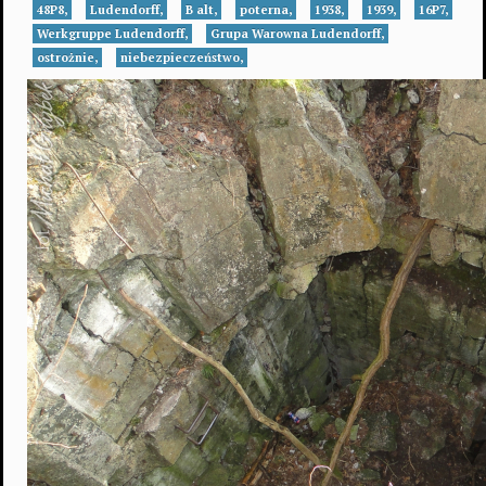
48P8,
Ludendorff,
B alt,
poterna,
1938,
1939,
16P7,
Werkgruppe Ludendorff,
Grupa Warowna Ludendorff,
ostrożnie,
niebezpieczeństwo,