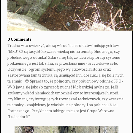
0 Comments
Trudno w to uwierzyć, ale są wśród "bunkrołazów" miłujących tzw.
"MRU" 😉 są tacy, którzy... nie wiedzą nic na temat północnego, czy
południowego odcinka! Zdarza się tak, że idea eksploracji systemu
podziemnego jest tak silna, że przesłania inne - arcyciekawe cele.
Oczywiście: ogrom systemu, jego wyjątkowość, historia oraz
zastosowana tam technika, są ujmujące! Inni doszukują się kolejnych
tajemnic... 😉 Sprawia to, że północny, czy południowy odcinek FF O-
W-B jawią się jako (o zgrozo!) nudne! Nic bardziej mylnego. Jeśli
szukamy wśród niemieckich umocnień czy to interesującej historii,
czy klimatu, czy intrygujących rozwiązań technicznych, czy wreszcie
tajemnicy - znajdziemy je właśnie i na północy, i na południu Łuku
Fortecznego! Przykładem takiego miejsca jest Grupa Warowna
"Ludendorff".