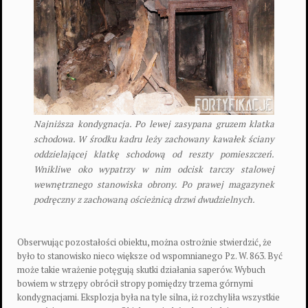
Najniższa kondygnacja. Po lewej zasypana gruzem klatka
schodowa. W środku kadru leży zachowany kawałek ściany
oddzielającej klatkę schodową od reszty pomieszczeń.
Wnikliwe oko wypatrzy w nim odcisk tarczy stalowej
wewnętrznego stanowiska obrony. Po prawej magazynek
podręczny z zachowaną ościeżnicą drzwi dwudzielnych.
Obserwując pozostałości obiektu, można ostrożnie stwierdzić, że
było to stanowisko nieco większe od wspomnianego Pz. W. 863. Być
może takie wrażenie potęgują skutki działania saperów. Wybuch
bowiem w strzępy obrócił stropy pomiędzy trzema górnymi
kondygnacjami. Eksplozja była na tyle silna, iż rozchyliła wszystkie