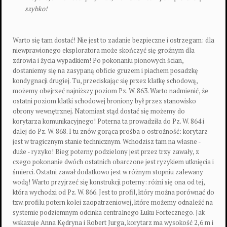
szybko!
Warto się tam dostać! Nie jest to zadanie bezpieczne i ostrzegam: dla
niewprawionego eksploratora może skończyć się groźnym dla
zdrowia i życia wypadkiem! Po pokonaniu pionowych ścian,
dostaniemy się na zasypaną obficie gruzem i piachem posadzkę
kondygnacji drugiej. Tu, przeciskając się przez klatkę schodową,
możemy obejrzeć najniższy poziom Pz. W. 863. Warto nadmienić, że
ostatni poziom klatki schodowej broniony był przez stanowisko
obrony wewnętrznej. Natomiast stąd dostać się możemy do
korytarza komunikacyjnego! Poterna ta prowadziła do Pz. W. 864 i
dalej do Pz. W. 868. I tu znów gorąca prośba o ostrożność: korytarz
jest w tragicznym stanie technicznym. Wchodzisz tam na własne -
duże - ryzyko! Bieg poterny podzielony jest przez trzy zawały, z
czego pokonanie dwóch ostatnich obarczone jest ryzykiem utknięcia i
śmierci. Ostatni zawał dodatkowo jest w różnym stopniu zalewany
wodą! Warto przyjrzeć się konstrukcji poterny: różni się ona od tej,
która wychodzi od Pz. W. 866. Jest to profil, który można porównać do
tzw. profilu potern kolei zaopatrzeniowej, które możemy odnaleźć na
systemie podziemnym odcinka centralnego Łuku Fortecznego. Jak
wskazuje Anna Kędryna i Robert Jurga, korytarz ma wysokość 2,6 m i