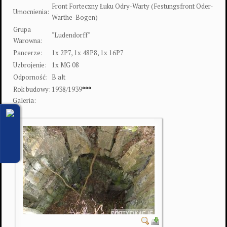
Front Forteczny Łuku Odry-Warty (Festungsfront Oder-
Umocnienia:
Warthe-Bogen)
Grupa
"Ludendorff"
Warowna:
Pancerze:
1x 2P7, 1x 48P8, 1x 16P7
Uzbrojenie:
1x MG 08
Odporność:
B alt
Rok budowy:
1938/1939
***
Galeria: