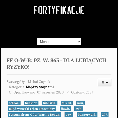
FF O-W-B: PZ. W. 863 - DLA LUBIĄCYCH
RYZYKO!
Szczegóły
Michał Gnybek
Kategoria:
Między wojnami
Opublikowano: 07 wrzesień 2020
Odsłony: 2557
schron,
bunkier,
lubuskie,
MG 08,
mru,
międzyrzecki rejon umocniony,
ffowb,
owb,
Festungsfront Oder Warthe Bogen,
pzw,
Panzerwerk,
2P7,