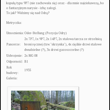
kopułą typu 9P7 (nie zachowała się) oraz - dla mnie najciekawszą, bo
o fantazyjnym narysie - izbę załogi.
To jak? Widzimy się nad Odrą?
Metryczka:
Umocnienia:
Oder-Stellung (Pozycja Odry)
2x 7P7, 1x 9P7, 2x 14P7, 2x stalowa tarcza ze strzelnicą
Pancerze:
broni ręcznej (tzw. "skrzynka"), 4x ciężkie drzwi stalowe
dwudzielne (?), 3x drzwi gazoszczelne (?)
Uzbrojenie:
2x MG 08
Odporność:
B1
Rok
1935
budowy:
Galeria: