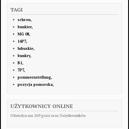
TAGI
schron,
bunkier,
MG 08,
14P7,
lubuskie,
bunkry,
B1,
7P7,
pommernstellung,
pozycja pomorska,
UŻYTKOWNICY ONLINE
Odwiedza nas 269 gości oraz 0 użytkowników.