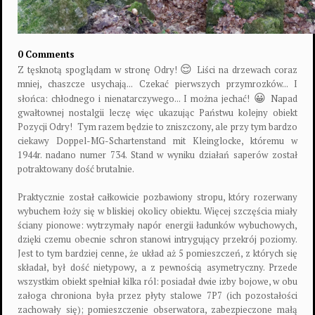
0 Comments
😌
Z tęsknotą spoglądam w stronę Odry!
Liści na drzewach coraz
mniej, chaszcze usychają... Czekać pierwszych przymrozków... I
😀
słońca: chłodnego i nienatarczywego... I można jechać!
Napad
gwałtownej nostalgii leczę więc ukazując Państwu kolejny obiekt
Pozycji Odry!
Tym razem będzie to zniszczony, ale przy tym bardzo
ciekawy Doppel-MG-Schartenstand mit Kleinglocke, któremu w
1944r. nadano numer 734. Stand w wyniku działań saperów został
potraktowany dość brutalnie.
Praktycznie został całkowicie pozbawiony stropu, który rozerwany
wybuchem łoży się w bliskiej okolicy obiektu. Więcej szczęścia miały
ściany pionowe: wytrzymały napór energii ładunków wybuchowych,
dzięki czemu obecnie schron stanowi intrygujący przekrój poziomy.
Jest to tym bardziej cenne, że układ aż 5 pomieszczeń, z których się
składał, był dość nietypowy, a z pewnością asymetryczny. Przede
wszystkim obiekt spełniał kilka ról: posiadał dwie izby bojowe, w obu
załoga chroniona była przez płyty stalowe 7P7 (ich pozostałości
zachowały się); pomieszczenie obserwatora, zabezpieczone małą