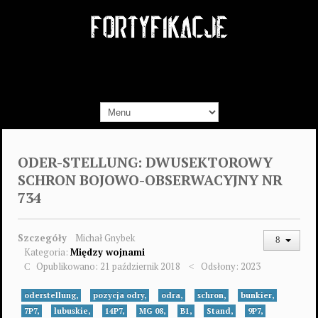
ODER-STELLUNG: DWUSEKTOROWY
SCHRON BOJOWO-OBSERWACYJNY NR
734
Szczegóły
Michał Gnybek
Kategoria:
Między wojnami
Opublikowano: 21 październik 2018
Odsłony: 2023
oderstellung,
pozycja odry,
odra,
schron,
bunkier,
7P7,
lubuskie,
14P7,
MG 08,
B1,
Stand,
9P7,