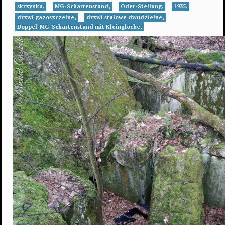
skrzynka,
MG-Schartenstand,
Oder-Stellung,
1935,
drzwi gazoszczelne,
drzwi stalowe dwudzielne,
Doppel-MG-Schartenstand mit Kleinglocke,