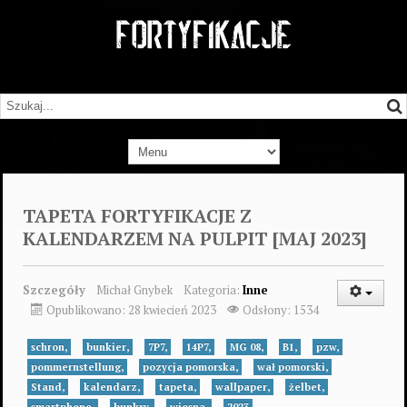
TAPETA FORTYFIKACJE Z
KALENDARZEM NA PULPIT [MAJ 2023]
Szczegóły
Michał Gnybek
Kategoria:
Inne
Opublikowano: 28 kwiecień 2023
Odsłony: 1534
schron,
bunkier,
7P7,
14P7,
MG 08,
B1,
pzw,
pommernstellung,
pozycja pomorska,
wał pomorski,
Stand,
kalendarz,
tapeta,
wallpaper,
żelbet,