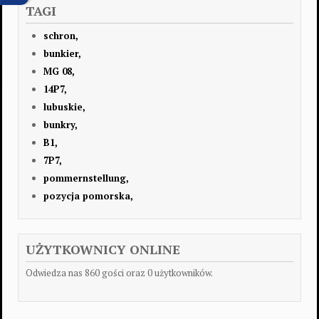
TAGI
schron,
bunkier,
MG 08,
14P7,
lubuskie,
bunkry,
B1,
7P7,
pommernstellung,
pozycja pomorska,
UŻYTKOWNICY ONLINE
Odwiedza nas 860 gości oraz 0 użytkowników.