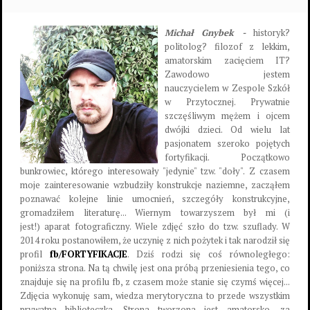
Michał Gnybek -
historyk?
politolog? filozof z lekkim,
amatorskim zacięciem IT?
Zawodowo jestem
nauczycielem w Zespole Szkół
w Przytocznej. Prywatnie
szczęśliwym mężem i ojcem
dwójki dzieci. Od wielu lat
pasjonatem szeroko pojętych
fortyfikacji. Początkowo
bunkrowiec, którego interesowały "jedynie" tzw. "doły". Z czasem
moje zainteresowanie wzbudziły konstrukcje naziemne, zacząłem
poznawać kolejne linie umocnień, szczegóły konstrukcyjne,
gromadziłem literaturę... Wiernym towarzyszem był mi (i
jest!) aparat fotograficzny. Wiele zdjęć szło do tzw. szuflady. W
2014 roku postanowiłem, że uczynię z nich pożytek i tak narodził się
profil
fb/FORTYFIKACJE
. Dziś rodzi się coś równoległego:
poniższa strona. Na tą chwilę jest ona próbą przeniesienia tego, co
znajduje się na profilu fb, z czasem może stanie się czymś więcej...
Zdjęcia wykonuję sam, wiedza merytoryczna to przede wszystkim
prywatna biblioteczka. Strona tworzona jest amatorsko, za