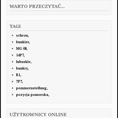
WARTO PRZECZYTAĆ...
TAGI
schron,
bunkier,
MG 08,
14P7,
lubuskie,
bunkry,
B1,
7P7,
pommernstellung,
pozycja pomorska,
UŻYTKOWNICY ONLINE