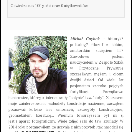
Odwiedza nas 100 gości oraz 0 użytkowników.
Michał Gnybek -
historyk?
politolog? filozof z lekkim,
amatorskim zacięciem IT?
Zawodowo jestem
nauczycielem w Zespole Szkół
w Przytocznej. Prywatnie
szczęśliwym mężem i ojcem
dwójki dzieci. Od wielu lat
pasjonatem szeroko pojętych
fortyfikacji. Początkowo
bunkrowiec, którego interesowały "jedynie" tzw. "doły". Z czasem
moje zainteresowanie wzbudziły konstrukcje naziemne, zacząłem
poznawać kolejne linie umocnień, szczegóły konstrukcyjne,
gromadziłem literaturę... Wiernym towarzyszem był mi (i
jest!) aparat fotograficzny. Wiele zdjęć szło do tzw. szuflady. W
2014 roku postanowiłem, że uczynię z nich pożytek i tak narodził się