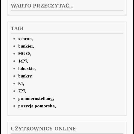
WARTO PRZECZYTAĆ...
TAGI
schron,
bunkier,
MG 08,
14P7,
lubuskie,
bunkry,
B1,
7P7,
pommernstellung,
pozycja pomorska,
UŻYTKOWNICY ONLINE