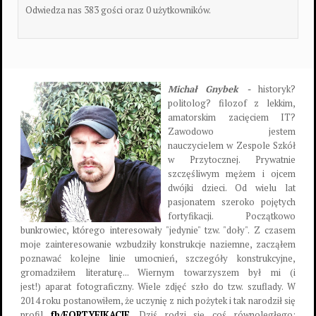
Odwiedza nas 383 gości oraz 0 użytkowników.
Michał Gnybek -
historyk?
politolog? filozof z lekkim,
amatorskim zacięciem IT?
Zawodowo jestem
nauczycielem w Zespole Szkół
w Przytocznej. Prywatnie
szczęśliwym mężem i ojcem
dwójki dzieci. Od wielu lat
pasjonatem szeroko pojętych
fortyfikacji. Początkowo
bunkrowiec, którego interesowały "jedynie" tzw. "doły". Z czasem
moje zainteresowanie wzbudziły konstrukcje naziemne, zacząłem
poznawać kolejne linie umocnień, szczegóły konstrukcyjne,
gromadziłem literaturę... Wiernym towarzyszem był mi (i
jest!) aparat fotograficzny. Wiele zdjęć szło do tzw. szuflady. W
2014 roku postanowiłem, że uczynię z nich pożytek i tak narodził się
profil
fb/FORTYFIKACJE
. Dziś rodzi się coś równoległego: