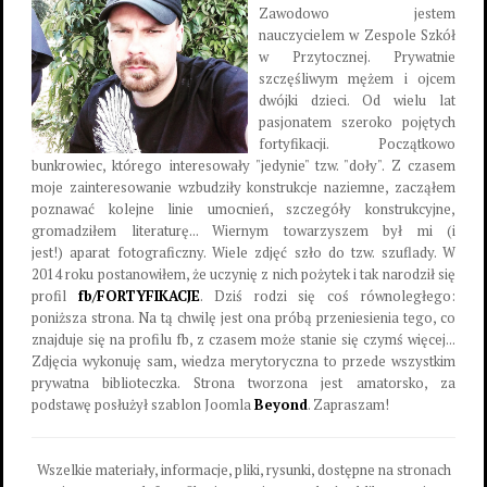
Zawodowo jestem
nauczycielem w Zespole Szkół
w Przytocznej. Prywatnie
szczęśliwym mężem i ojcem
dwójki dzieci. Od wielu lat
pasjonatem szeroko pojętych
fortyfikacji. Początkowo
bunkrowiec, którego interesowały "jedynie" tzw. "doły". Z czasem
moje zainteresowanie wzbudziły konstrukcje naziemne, zacząłem
poznawać kolejne linie umocnień, szczegóły konstrukcyjne,
gromadziłem literaturę... Wiernym towarzyszem był mi (i
jest!) aparat fotograficzny. Wiele zdjęć szło do tzw. szuflady. W
2014 roku postanowiłem, że uczynię z nich pożytek i tak narodził się
profil
fb/FORTYFIKACJE
. Dziś rodzi się coś równoległego:
poniższa strona. Na tą chwilę jest ona próbą przeniesienia tego, co
znajduje się na profilu fb, z czasem może stanie się czymś więcej...
Zdjęcia wykonuję sam, wiedza merytoryczna to przede wszystkim
prywatna biblioteczka. Strona tworzona jest amatorsko, za
podstawę posłużył szablon Joomla
Beyond
. Zapraszam!
Wszelkie materiały, informacje, pliki, rysunki, dostępne na stronach