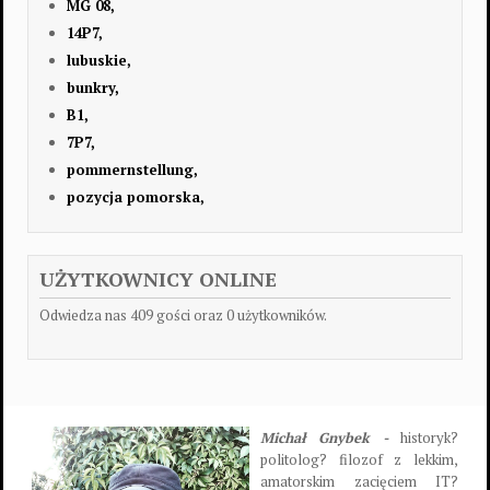
MG 08,
14P7,
lubuskie,
bunkry,
B1,
7P7,
pommernstellung,
pozycja pomorska,
UŻYTKOWNICY ONLINE
Odwiedza nas 409 gości oraz 0 użytkowników.
Michał Gnybek -
historyk?
politolog? filozof z lekkim,
amatorskim zacięciem IT?