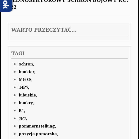
22
WARTO PRZECZYTAĆ...
TAGI
schron,
bunkier,
MG 08,
14P7,
lubuskie,
bunkry,
B1,
7P7,
pommernstellung,
pozycja pomorska,