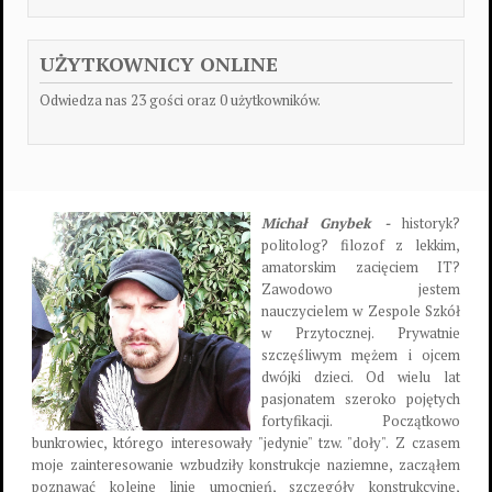
UŻYTKOWNICY ONLINE
Odwiedza nas 23 gości oraz 0 użytkowników.
Michał Gnybek -
historyk?
politolog? filozof z lekkim,
amatorskim zacięciem IT?
Zawodowo jestem
nauczycielem w Zespole Szkół
w Przytocznej. Prywatnie
szczęśliwym mężem i ojcem
dwójki dzieci. Od wielu lat
pasjonatem szeroko pojętych
fortyfikacji. Początkowo
bunkrowiec, którego interesowały "jedynie" tzw. "doły". Z czasem
moje zainteresowanie wzbudziły konstrukcje naziemne, zacząłem
poznawać kolejne linie umocnień, szczegóły konstrukcyjne,