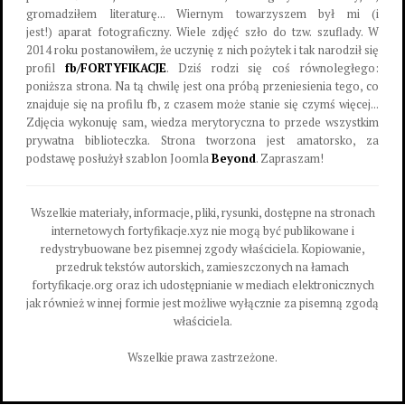
gromadziłem literaturę... Wiernym towarzyszem był mi (i
jest!) aparat fotograficzny. Wiele zdjęć szło do tzw. szuflady. W
2014 roku postanowiłem, że uczynię z nich pożytek i tak narodził się
profil
fb/FORTYFIKACJE
. Dziś rodzi się coś równoległego:
poniższa strona. Na tą chwilę jest ona próbą przeniesienia tego, co
znajduje się na profilu fb, z czasem może stanie się czymś więcej...
Zdjęcia wykonuję sam, wiedza merytoryczna to przede wszystkim
prywatna biblioteczka. Strona tworzona jest amatorsko, za
podstawę posłużył szablon Joomla
Beyond
. Zapraszam!
Wszelkie materiały, informacje, pliki, rysunki, dostępne na stronach
internetowych fortyfikacje.xyz nie mogą być publikowane i
redystrybuowane bez pisemnej zgody właściciela. Kopiowanie,
przedruk tekstów autorskich, zamieszczonych na łamach
fortyfikacje.org oraz ich udostępnianie w mediach elektronicznych
jak również w innej formie jest możliwe wyłącznie za pisemną zgodą
właściciela.
Wszelkie prawa zastrzeżone.