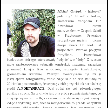
Michał Gnybek -
historyk?
politolog? filozof z lekkim,
amatorskim zacięciem IT?
Zawodowo jestem
nauczycielem w Zespole Szkół
w Przytocznej. Prywatnie
szczęśliwym mężem i ojcem
dwójki dzieci. Od wielu lat
pasjonatem szeroko pojętych
fortyfikacji. Początkowo
bunkrowiec, którego interesowały "jedynie" tzw. "doły". Z czasem
moje zainteresowanie wzbudziły konstrukcje naziemne, zacząłem
poznawać kolejne linie umocnień, szczegóły konstrukcyjne,
gromadziłem literaturę... Wiernym towarzyszem był mi (i
jest!) aparat fotograficzny. Wiele zdjęć szło do tzw. szuflady. W
2014 roku postanowiłem, że uczynię z nich pożytek i tak narodził się
profil
fb/FORTYFIKACJE
. Dziś rodzi się coś równoległego:
poniższa strona. Na tą chwilę jest ona próbą przeniesienia tego, co
znajduje się na profilu fb, z czasem może stanie się czymś więcej...
Zdjęcia wykonuję sam, wiedza merytoryczna to przede wszystkim
prywatna biblioteczka. Strona tworzona jest amatorsko, za