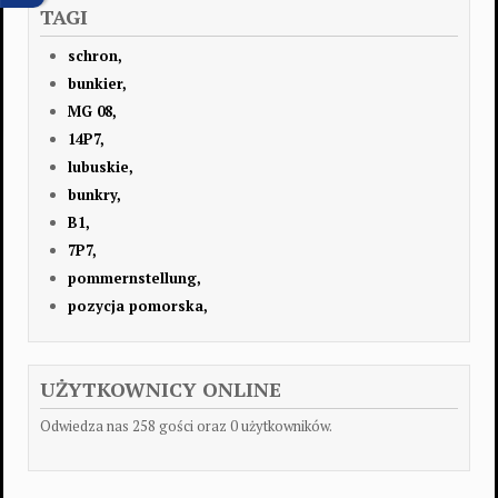
TAGI
schron,
bunkier,
MG 08,
14P7,
lubuskie,
bunkry,
B1,
7P7,
pommernstellung,
pozycja pomorska,
UŻYTKOWNICY ONLINE
Odwiedza nas 258 gości oraz 0 użytkowników.