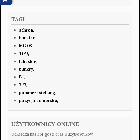
TAGI
schron,
bunkier,
MG 08,
14P7,
lubuskie,
bunkry,
B1,
7P7,
pommernstellung,
pozycja pomorska,
UŻYTKOWNICY ONLINE
Odwiedza nas 331 gości oraz 0 użytkowników.