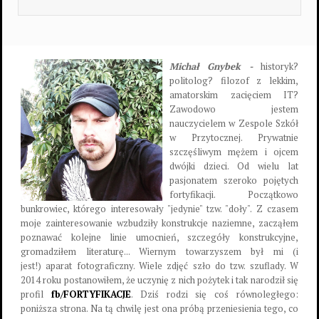
Michał Gnybek -
historyk?
politolog? filozof z lekkim,
amatorskim zacięciem IT?
Zawodowo jestem
nauczycielem w Zespole Szkół
w Przytocznej. Prywatnie
szczęśliwym mężem i ojcem
dwójki dzieci. Od wielu lat
pasjonatem szeroko pojętych
fortyfikacji. Początkowo
bunkrowiec, którego interesowały "jedynie" tzw. "doły". Z czasem
moje zainteresowanie wzbudziły konstrukcje naziemne, zacząłem
poznawać kolejne linie umocnień, szczegóły konstrukcyjne,
gromadziłem literaturę... Wiernym towarzyszem był mi (i
jest!) aparat fotograficzny. Wiele zdjęć szło do tzw. szuflady. W
2014 roku postanowiłem, że uczynię z nich pożytek i tak narodził się
profil
fb/FORTYFIKACJE
. Dziś rodzi się coś równoległego:
poniższa strona. Na tą chwilę jest ona próbą przeniesienia tego, co