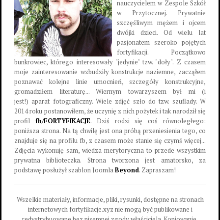
nauczycielem w Zespole Szkół
w Przytocznej. Prywatnie
szczęśliwym mężem i ojcem
dwójki dzieci. Od wielu lat
pasjonatem szeroko pojętych
fortyfikacji. Początkowo
bunkrowiec, którego interesowały "jedynie" tzw. "doły". Z czasem
moje zainteresowanie wzbudziły konstrukcje naziemne, zacząłem
poznawać kolejne linie umocnień, szczegóły konstrukcyjne,
gromadziłem literaturę... Wiernym towarzyszem był mi (i
jest!) aparat fotograficzny. Wiele zdjęć szło do tzw. szuflady. W
2014 roku postanowiłem, że uczynię z nich pożytek i tak narodził się
profil
fb/FORTYFIKACJE
. Dziś rodzi się coś równoległego:
poniższa strona. Na tą chwilę jest ona próbą przeniesienia tego, co
znajduje się na profilu fb, z czasem może stanie się czymś więcej...
Zdjęcia wykonuję sam, wiedza merytoryczna to przede wszystkim
prywatna biblioteczka. Strona tworzona jest amatorsko, za
podstawę posłużył szablon Joomla
Beyond
. Zapraszam!
Wszelkie materiały, informacje, pliki, rysunki, dostępne na stronach
internetowych fortyfikacje.xyz nie mogą być publikowane i
redystrybuowane bez pisemnej zgody właściciela. Kopiowanie,