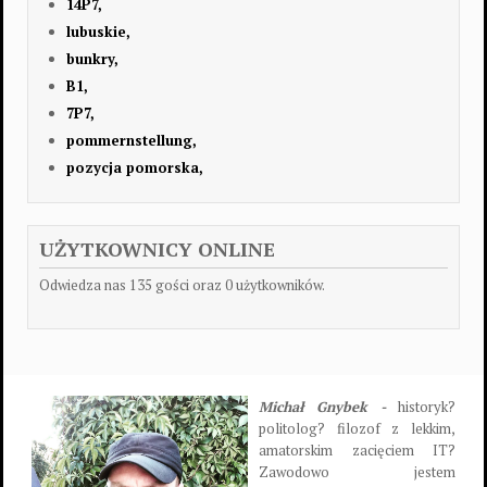
14P7,
lubuskie,
bunkry,
B1,
7P7,
pommernstellung,
pozycja pomorska,
UŻYTKOWNICY ONLINE
Odwiedza nas 135 gości oraz 0 użytkowników.
Michał Gnybek -
historyk?
politolog? filozof z lekkim,
amatorskim zacięciem IT?
Zawodowo jestem