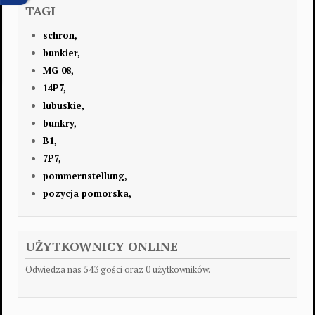
TAGI
schron,
bunkier,
MG 08,
14P7,
lubuskie,
bunkry,
B1,
7P7,
pommernstellung,
pozycja pomorska,
UŻYTKOWNICY ONLINE
Odwiedza nas 543 gości oraz 0 użytkowników.