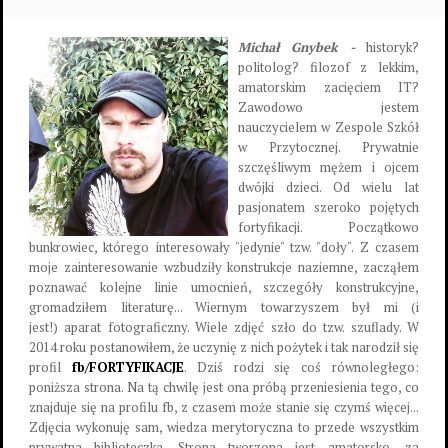
Michał Gnybek -
historyk?
politolog? filozof z lekkim,
amatorskim zacięciem IT?
Zawodowo jestem
nauczycielem w Zespole Szkół
w Przytocznej. Prywatnie
szczęśliwym mężem i ojcem
dwójki dzieci. Od wielu lat
pasjonatem szeroko pojętych
fortyfikacji. Początkowo
bunkrowiec, którego interesowały "jedynie" tzw. "doły". Z czasem
moje zainteresowanie wzbudziły konstrukcje naziemne, zacząłem
poznawać kolejne linie umocnień, szczegóły konstrukcyjne,
gromadziłem literaturę... Wiernym towarzyszem był mi (i
jest!) aparat fotograficzny. Wiele zdjęć szło do tzw. szuflady. W
2014 roku postanowiłem, że uczynię z nich pożytek i tak narodził się
profil
fb/FORTYFIKACJE
. Dziś rodzi się coś równoległego:
poniższa strona. Na tą chwilę jest ona próbą przeniesienia tego, co
znajduje się na profilu fb, z czasem może stanie się czymś więcej...
Zdjęcia wykonuję sam, wiedza merytoryczna to przede wszystkim
prywatna biblioteczka. Strona tworzona jest amatorsko, za