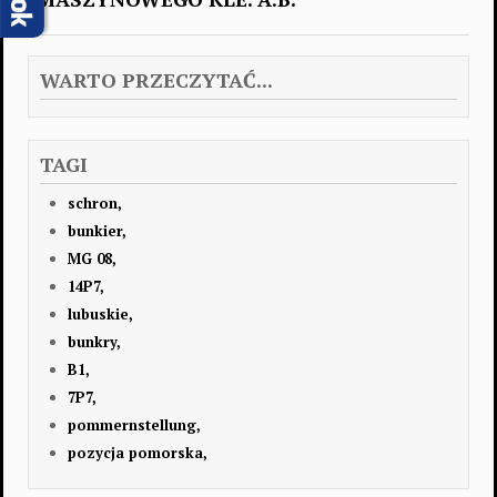
WARTO PRZECZYTAĆ...
TAGI
schron,
bunkier,
MG 08,
14P7,
lubuskie,
bunkry,
B1,
7P7,
pommernstellung,
pozycja pomorska,