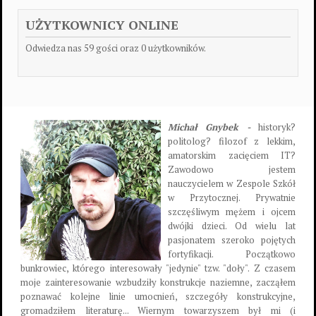
UŻYTKOWNICY ONLINE
Odwiedza nas 59 gości oraz 0 użytkowników.
Michał Gnybek -
historyk?
politolog? filozof z lekkim,
amatorskim zacięciem IT?
Zawodowo jestem
nauczycielem w Zespole Szkół
w Przytocznej. Prywatnie
szczęśliwym mężem i ojcem
dwójki dzieci. Od wielu lat
pasjonatem szeroko pojętych
fortyfikacji. Początkowo
bunkrowiec, którego interesowały "jedynie" tzw. "doły". Z czasem
moje zainteresowanie wzbudziły konstrukcje naziemne, zacząłem
poznawać kolejne linie umocnień, szczegóły konstrukcyjne,
gromadziłem literaturę... Wiernym towarzyszem był mi (i