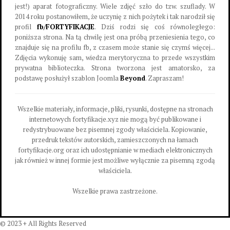
jest!) aparat fotograficzny. Wiele zdjęć szło do tzw. szuflady. W
2014 roku postanowiłem, że uczynię z nich pożytek i tak narodził się
profil
fb/FORTYFIKACJE
. Dziś rodzi się coś równoległego:
poniższa strona. Na tą chwilę jest ona próbą przeniesienia tego, co
znajduje się na profilu fb, z czasem może stanie się czymś więcej...
Zdjęcia wykonuję sam, wiedza merytoryczna to przede wszystkim
prywatna biblioteczka. Strona tworzona jest amatorsko, za
podstawę posłużył szablon Joomla
Beyond
. Zapraszam!
Wszelkie materiały, informacje, pliki, rysunki, dostępne na stronach
internetowych fortyfikacje.xyz nie mogą być publikowane i
redystrybuowane bez pisemnej zgody właściciela. Kopiowanie,
przedruk tekstów autorskich, zamieszczonych na łamach
fortyfikacje.org oraz ich udostępnianie w mediach elektronicznych
jak również w innej formie jest możliwe wyłącznie za pisemną zgodą
właściciela.
Wszelkie prawa zastrzeżone.
© 2023 + All Rights Reserved